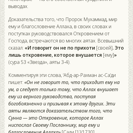
выводах.
Доказательства того, что Пророк Мухаммад, мир
ему и благословение Аллаха, в своих словах и
поступках руководствовался Откровением от
Господа, встречаются во многих аятах. Всевышний
сказал:
«И говорит он не по прихоти
[своей]
. Это
лишь откровение, которое внушается
[ему]
»
(сура 53 «Звезда», аяты 3-4).
Комментируя эти слова, ‘Абд-ар-Рахман ас-Са‘ди
пишет:
«Он не говорит то, что приходит ему на
ум, а следует только тому, что Аллах внушает
ему из верного руководства, поступая
богобоязненно и призывая к этому других. Эти
аяты являются доказательством того, что
Сунна — это Откровение, которое Аллах
ниспослал Своему Посланнику, мир ему и
благословение Аллаха»
[Сади [1]/1730].