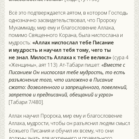
Всё это подтверждается аятом, в котором Господь
однозначно засвидетельствовал, что Пророку
Мухаммаду, мир ему и благословение Аллаха,
помимо Священного Корана, была ниспослана и
мудрость:
«Аллах ниспослал тебе Писание
и мудрость и научил тебя тому, чего ты
не знал. Милость Аллаха к тебе велика»
(сура 4
«Женщины», аят 113). Ат-Табари пишет:
«Вместе с
Писанием Он ниспослал тебе мудрость, то есть
разъяснение того, что изложено в Писание
сжато: дозволенного и запрещённого, повелений,
запретов и предписаний, обещаний и угроз»
[Табари 7/480].
Аллах научил Пророка, мир ему и благословение
Аллаха, мудрости, чтобы он разъяснил людям смысл
Божьего Писания и обучил их всему, что они
должны знать для искреннего и правильного