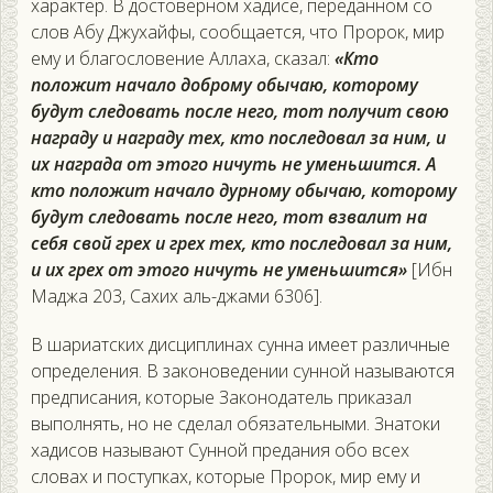
характер. В достоверном хадисе, переданном со
слов Абу Джухайфы, сообщается, что Пророк, мир
ему и благословение Аллаха, сказал:
«Кто
положит начало доброму обычаю, которому
будут следовать после него, тот получит свою
награду и награду тех, кто последовал за ним, и
их награда от этого ничуть не уменьшится. А
кто положит начало дурному обычаю, которому
будут следовать после него, тот взвалит на
себя свой грех и грех тех, кто последовал за ним,
и их грех от этого ничуть не уменьшится»
[Ибн
Маджа 203, Сахих аль-джами 6306].
В шариатских дисциплинах сунна имеет различные
определения. В законоведении сунной называются
предписания, которые Законодатель приказал
выполнять, но не сделал обязательными. Знатоки
хадисов называют Сунной предания обо всех
словах и поступках, которые Пророк, мир ему и