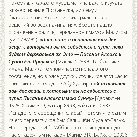
почему для каждого мусульманина важно изучать
жизнеописание Посланника, мир ему и
благословение Аллаха, и придерживаться его
решений во всех начинаниях. Всё это нашло
отражение в хадисе, переданном имамом Маликом
(ум. 179/795):
«Поистине, я оставляю вам две
вещи, с которыми вы не собьётесь с пути, пока
будете держаться их. Это — Писание Аллаха и
Сунна Его Пророка»
[Малик [1]/899]. В сборнике
имама Малика не упоминается иснад этого
сообщения, но в ряде других источников этот хадис
приводится в передаче Абу Хурайры:
«Я оставляю
вам две вещи, с которыми вы не собьётесь с
пути: Писание Аллаха и мою Сунну»
[Даракутни
4525, Хаким 319, Баззар 8993, Байхаки 20337].
Иснад этого сообщения слабый, потому что одним
из его передатчиков был Салих ибн Муса ат-Тальхи.
Но в передаче Ибн ‘Аббаса этот хадис дошёл до
нас с надёжным иснадом [Хаким 318, Байхаки 20336,