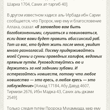
Шариа 1704, Сахих ат-таргиб 40].
В другом известном хадисе аль-‘Ирбада ибн Сарии
сообщается, что Пророк, мир ему и благословение
Аллаха, сказал:
«Я заповедаю вам быть
богобоязненными, слушаться и повиноваться,
если даже вами будет править абиссинский раб.
Тот из вас, кто будет жить после меня, увидит
много разногласий. Посему придерживайтесь
моей Сунны и сунны праведных халифов, ведомых
прямым путём. Руководствуйтесь ею и
держитесь за неё задними зубами. И
остерегайтесь новшеств, потому что любое
новшество — это ересь, а любая ересь — это
заблуждение»
[Ахмад 17184, Абу Давуд 4607,
Тирмизи 2676, Ибн Маджа 43, Сахих аль-джами
2549].
Только следуя путём Пророка Мухаммада, мир ему