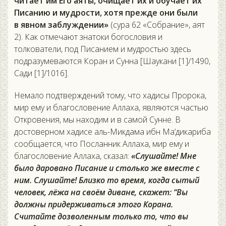
читает им Его аяты, очищает их и обучает их
Писанию и мудрости, хотя прежде они были
в явном заблуждении»
(сура 62 «Собрание», аят
2). Как отмечают знатоки богословия и
толкователи, под Писанием и мудростью здесь
подразумеваются Коран и Сунна [Шаукани [1]/1490,
Сади [1]/1016].
Немало подтверждений тому, что хадисы Пророка,
мир ему и благословение Аллаха, являются частью
Откровения, мы находим и в самой Сунне. В
достоверном хадисе аль-Микдама ибн Ма‘дикариба
сообщается, что Посланник Аллаха, мир ему и
благословение Аллаха, сказал:
«Слушайте! Мне
было даровано Писание и столько же вместе с
ним. Слушайте! Близко то время, когда сытый
человек, лёжа на своём диване, скажет: “Вы
должны придерживаться этого Корана.
Считайте дозволенным только то, что вы