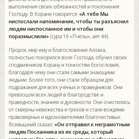
выполнения своих обязанностей и поклонения
Господу. В Коране говорится:
«А тебе Мы
ниспослали напоминание, чтобы ты разъяснил
людям ниспосланное им и чтобы они
поразмыслили»
(сура 16 «Пчёлы», аят 44).
Пророк, мир ему и благословение Аллаха,
полностью покорился воле Господа, обучил своих
сподвижников Корану и тонкостям богословия,
благодаря чему они стали самыми знающими
людьми. Более того, они стали образцом для
подражания для всех учёных и праведников. Они
превзошли всех людей в благородстве и
праведности, знаниях и духовности. Они очистились
от скверны невежества и грехов и стали вождями
правоверных и вдохновителями благочестивых.
Всевышний сказал:
«Он отправил к неграмотным
людям Посланника из их среды, который