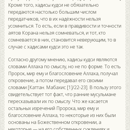
Кроме того, хадисы кудси не обязательно
передаются настолько большим числом
передатчиков, что в их надёжности нельзя
усомниться. То есть, если в правдивости и точности
аятов Корана нельзя сомневаться, и тот, кто
сомневается в них, становится неверующим, то в
случае с хадисами кудси это не так.
Согласно другому мнению, хадисы кудси являются
словами Аллаха по смыслу, но не по форме. То есть
Пророк, мир ему и благословение Аллаха, получал
откровение, а потом передавал его своими
словами [Каттан. Мабахис [1]/22-23]. В пользу этого
свидетельствует тот факт, что ранние мусульмане
пересказывали их по смыслу. Что же касается
остальных изречений Пророка, мир ему и
благословение Аллаха, то некоторые из них были
основаны на Божественном откровении, а
некоторые — на его собственных суждениях и