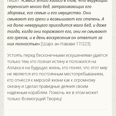
пишет:
«Смысл этого хадиса в том, что верующий
переносит много бед, затрагивающих его
здоровье, его семью и его имущество. Они
смывают его грехи и возвышают его степень. А
на долю неверущего приходится мало бед, и даже
тогда, когда они поражают его, они не смывают
его грехов, и в день воскресения он ответит за
них полностью»
[Шарх ан-Навави 17/223].
Устоять перед бесконечными искушениями удаётся
только тем, кто познал истину и положился на
Аллаха и на будущую жизнь, кто понял, что этот мир
не является его постоянным местопребыванием,
кто отнёсся к мирской жизни как к огромному
океану и сделал праведные деяния своим
надёжным кораблём. Помочь же в этом может
только Всемогущий Творец!