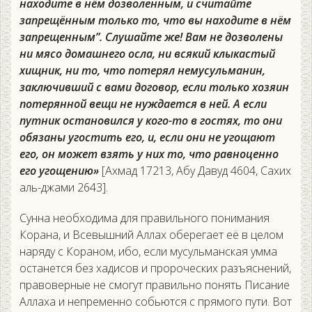
находите в нём дозволенным, и считайте
запрещённым только то, что вы находите в нём
запрещенным”. Слушайте же! Вам не дозволены
ни мясо домашнего осла, ни всякий клыкастый
хищник, ни то, что потерял немусульманин,
заключивший с вами договор, если только хозяин
потерянной вещи не нуждается в ней. А если
путник остановился у кого-то в гостях, то они
обязаны угостить его, и, если они не угощают
его, он может взять у них то, что равноценно
его угощению»
[Ахмад 17213, Абу Давуд 4604, Сахих
аль-джами 2643].
Сунна необходима для правильного понимания
Корана, и Всевышний Аллах оберегает её в целом
наряду с Кораном, ибо, если мусульманская умма
останется без хадисов и пророческих разъяснений,
правоверные не смогут правильно понять Писание
Аллаха и непременно собьются с прямого пути. Вот