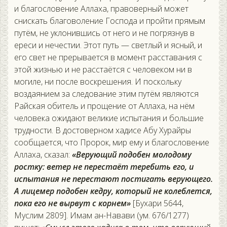
и благословение Аллаха, правоверный может
снискать благоволение Господа и пройти прямым
путём, не уклонившись от него и не погрязнув в
ереси и нечестии. Этот путь — светлый и ясный, и
его свет не прерывается в момент расставания с
этой жизнью и не расстаётся с человеком ни в
могиле, ни после воскрешения. И поскольку
воздаянием за следование этим путём являются
Райская обитель и прощение от Аллаха, на нём
человека ожидают великие испытания и большие
трудности. В достоверном хадисе Абу Хурайры
сообщается, что Пророк, мир ему и благословение
Аллаха, сказал:
«Верующий подобен молодому
ростку: ветер не перестаёт теребить его, и
испытания не перестают постигать верующего.
А лицемер подобен кедру, который не колеблется,
пока его не вырвут с корнем»
[Бухари 5644,
Муслим 2809]. Имам ан-Навави (ум. 676/1277)