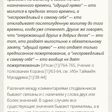
назначенного времени, “идущий прямо” — кто
молится в пределах этого времени, а
“несправедливый к самому себе” — кто
откладывает послеполуденную молитву до того
времени, когда уже стемнеет. Другие же говорят,
что “опережающий других в добрых делах” — это
тот, кто раздаёт милостыню к обязательному
закяту, “идущий прямо” — кто отдаёт только
предписанное пожертвование, а “несправедливый
к самому себе” — кто вообще не даёт
пожертвования»
[Иткан [1]/764-765, Учение о
толковании Корана [1]/63-64, см.: Ибн Таймийя.
Мукаддима [1]/38-44].
Различия между комментариями сподвижников
бывают связаны и с наличием у слова двух или
более значений. В одних случаях все
существующие значения бывают приемлемы, а в