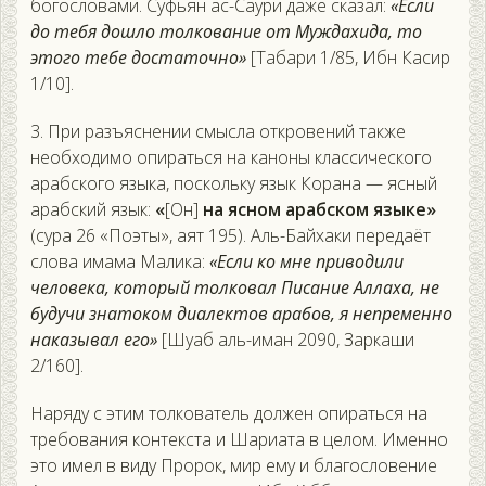
богословами. Суфьян ас-Саури даже сказал:
«Если
до тебя дошло толкование от Муждахида, то
этого тебе достаточно»
[Табари 1/85, Ибн Касир
1/10].
3. При разъяснении смысла откровений также
необходимо опираться на каноны классического
арабского языка, поскольку язык Корана — ясный
арабский язык:
«
[Он]
на ясном арабском языке»
(сура 26 «Поэты», аят 195). Аль-Байхаки передаёт
слова имама Малика:
«Если ко мне приводили
человека, который толковал Писание Аллаха, не
будучи знатоком диалектов арабов, я непременно
наказывал его»
[Шуаб аль-иман 2090, Заркаши
2/160].
Наряду с этим толкователь должен опираться на
требования контекста и Шариата в целом. Именно
это имел в виду Пророк, мир ему и благословение