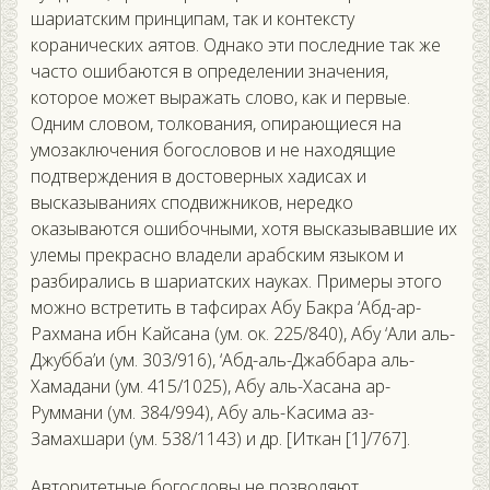
шариатским принципам, так и контексту
коранических аятов. Однако эти последние так же
часто ошибаются в определении значения,
которое может выражать слово, как и первые.
Одним словом, толкования, опирающиеся на
умозаключения богословов и не находящие
подтверждения в достоверных хадисах и
высказываниях сподвижников, нередко
оказываются ошибочными, хотя высказывавшие их
улемы прекрасно владели арабским языком и
разбирались в шариатских науках. Примеры этого
можно встретить в тафсирах Абу Бакра ‘Абд-ар-
Рахмана ибн Кайсана (ум. ок. 225/840), Абу ‘Али аль-
Джубба’и (ум. 303/916), ‘Абд-аль-Джаббара аль-
Хамадани (ум. 415/1025), Абу аль-Хасана ар-
Руммани (ум. 384/994), Абу аль-Касима аз-
Замахшари (ум. 538/1143) и др. [Иткан [1]/767].
Авторитетные богословы не позволяют