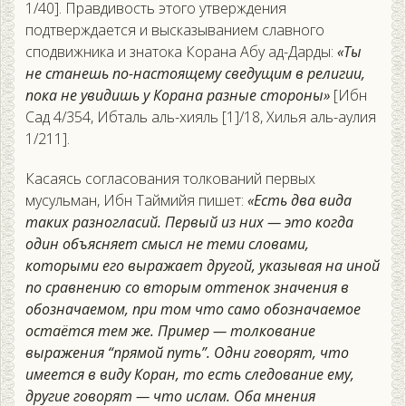
1/40]. Правдивость этого утверждения
подтверждается и высказыванием славного
сподвижника и знатока Корана Абу ад-Дарды:
«Ты
не станешь по-настоящему сведущим в религии,
пока не увидишь у Корана разные стороны»
[Ибн
Сад 4/354, Ибталь аль-хияль [1]/18, Хилья аль-аулия
1/211].
Касаясь согласования толкований первых
мусульман, Ибн Таймийя пишет:
«Есть два вида
таких разногласий. Первый из них — это когда
один объясняет смысл не теми словами,
которыми его выражает другой, указывая на иной
по сравнению со вторым оттенок значения в
обозначаемом, при том что само обозначаемое
остаётся тем же. Пример — толкование
выражения “прямой путь”. Одни говорят, что
имеется в виду Коран, то есть следование ему,
другие говорят — что ислам. Оба мнения