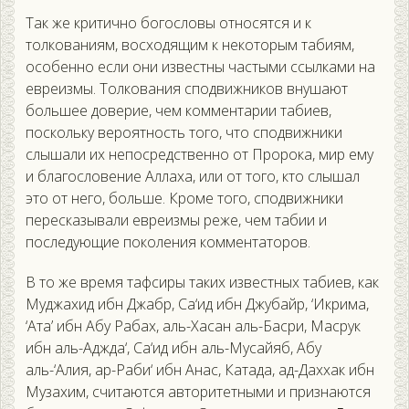
Так же критично богословы относятся и к
толкованиям, восходящим к некоторым табиям,
особенно если они известны частыми ссылками на
евреизмы. Толкования сподвижников внушают
большее доверие, чем комментарии табиев,
поскольку вероятность того, что сподвижники
слышали их непосредственно от Пророка, мир ему
и благословение Аллаха, или от того, кто слышал
это от него, больше. Кроме того, сподвижники
пересказывали евреизмы реже, чем табии и
последующие поколения комментаторов.
В то же время тафсиры таких известных табиев, как
Муджахид ибн Джабр, Са‘ид ибн Джубайр, ‘Икрима,
‘Ата’ ибн Абу Рабах, аль-Хасан аль-Басри, Масрук
ибн аль-Аджда‘, Са‘ид ибн аль-Мусайяб, Абу
аль-‘Алия, ар-Раби‘ ибн Анас, Катада, ад-Даххак ибн
Музахим, считаются авторитетными и признаются