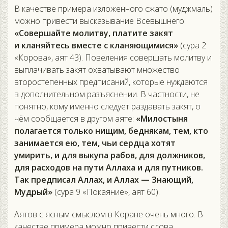
В качестве примера изложенного сжато (муджмаль)
можно привести высказывание Всевышнего:
«Совершайте молитву, платите закят
и кланяйтесь вместе с кланяющимися»
(сура 2
«Корова», аят 43). Повеления совершать молитву и
выплачивать закят охватывают множество
второстепенных предписаний, которые нуждаются
в дополнительном разъяснении. В частности, не
понятно, кому именно следует раздавать закят, о
чём сообщается в другом аяте:
«Милостыня
полагается только нищим, беднякам, тем, кто
занимается ею, тем, чьи сердца хотят
умирить, и для выкупа рабов, для должников,
для расходов на пути Аллаха и для путников.
Так предписал Аллах, и Аллах — Знающий,
Мудрый»
(сура 9 «Покаяние», аят 60).
Аятов с ясным смыслом в Коране очень много. В
качестве примера можно привести слова