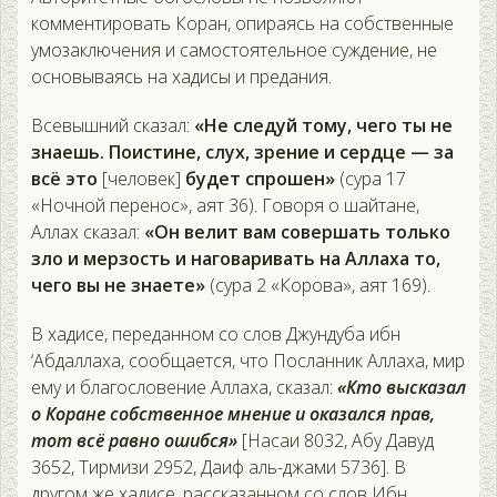
комментировать Коран, опираясь на собственные
умозаключения и самостоятельное суждение, не
основываясь на хадисы и предания.
Всевышний сказал:
«Не следуй тому, чего ты не
знаешь. Поистине, слух, зрение и сердце — за
всё это
[человек]
будет спрошен»
(сура 17
«Ночной перенос», аят 36). Говоря о шайтане,
Аллах сказал:
«Он велит вам совершать только
зло и мерзость и наговаривать на Аллаха то,
чего вы не знаете»
(сура 2 «Корова», аят 169).
В хадисе, переданном со слов Джундуба ибн
‘Абдаллаха, сообщается, что Посланник Аллаха, мир
ему и благословение Аллаха, сказал:
«Кто высказал
о Коране собственное мнение и оказался прав,
тот всё равно ошибся»
[Насаи 8032, Абу Давуд
3652, Тирмизи 2952, Даиф аль-джами 5736]. В
другом же хадисе, рассказанном со слов Ибн