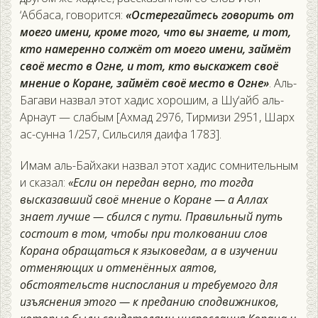
‘Аббаса, говорится:
«Остерегайтесь говорить от
моего имени, кроме того, что вы знаете, и тот,
кто намеренно солжёт от моего имени, займёт
своё место в Огне, и тот, кто выскажет своё
мнение о Коране, займёт своё место в Огне»
. Аль-
Багави назвал этот хадис хорошим, а Шу‘айб аль-
Арнаут — слабым [Ахмад 2976, Тирмизи 2951, Шарх
ас-сунна 1/257, Сильсиля даифа 1783].
Имам аль-Байхаки назвал этот хадис сомнительным
и сказал:
«Если он передан верно, то тогда
высказавший своё мнение о Коране — а Аллах
знает лучше — сбился с пути. Правильный путь
состоит в том, чтобы при толковании слов
Корана обращаться к языковедам, а в изучении
отменяющих и отменённых аятов,
обстоятельств ниспослания и требуемого для
изъяснения этого — к преданию сподвижников,