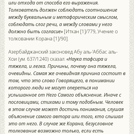
или отхода от способа его выражения.
Толкователь должен соблюдать соотношение
между буквальным и метафорическим смыслом,
соблюдать слог речи, а между словами у него
должно быть согласие»
[Иткан [1]/779, Учение о
толковании Корана [1]/90].
Азербайджанский законовед Абу аль-‘Аббас аль-
Хои (ум. 637/1240) сказал:
«Наука тафсира и
тяжела, и легка. Причины, почему она тяжела,
очевидны. Самая же очевидная причина состоит в
том, что это слово Говорящего, в понимании
которого люди не могут опереться на
услышанное от Него Самого объяснение. Иначе с
пословицами, стихами и тому подобным. Человек
в этом случае может достичь понимания, слушая
объяснение самого автора или того, кто слышал
это от него. В случае же Корана, безусловное
толкование возможно только, если есть