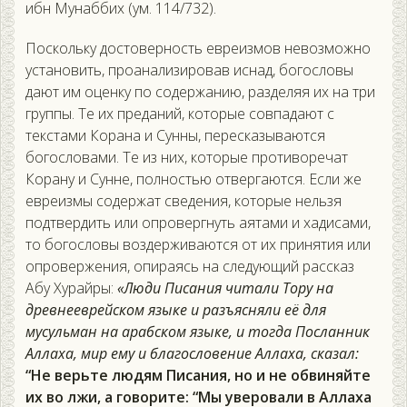
ибн Мунаббих (ум. 114/732).
Поскольку достоверность евреизмов невозможно
установить, проанализировав иснад, богословы
дают им оценку по содержанию, разделяя их на три
группы. Те их преданий, которые совпадают с
текстами Корана и Сунны, пересказываются
богословами. Те из них, которые противоречат
Корану и Сунне, полностью отвергаются. Если же
евреизмы содержат сведения, которые нельзя
подтвердить или опровергнуть аятами и хадисами,
то богословы воздерживаются от их принятия или
опровержения, опираясь на следующий рассказ
Абу Хурайры:
«Люди Писания читали Тору на
древнееврейском языке и разъясняли её для
мусульман на арабском языке, и тогда Посланник
Аллаха, мир ему и благословение Аллаха, сказал:
“Не верьте людям Писания, но и не обвиняйте
их во лжи, а говорите: “Мы уверовали в Аллаха