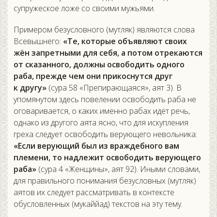
супружеское ложе со своими мужьями.
Примером безусловного (мутляк) являются слова
Всевышнего:
«Те, которые объявляют своих
жён запретными для себя, а потом отрекаются
от сказанного, должны освободить одного
раба, прежде чем они прикоснутся друг
к другу»
(сура 58 «Препирающаяся», аят 3). В
упомянутом здесь повелении освободить раба не
оговаривается, о каких именно рабах идёт речь,
однако из другого аята ясно, что для искупления
греха следует освободить верующего невольника:
«Если верующий был из враждебного вам
племени, то надлежит освободить верующего
раба»
(сура 4 «Женщины», аят 92). Иными словами,
для правильного понимания безусловных (мутляк)
аятов их следует рассматривать в контексте
обусловленных (мукаййад) текстов на эту тему.