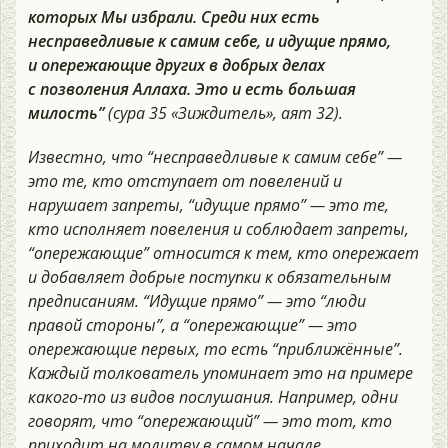
которых Мы избрали. Среди них есть
несправедливые к самим себе, и идущие прямо,
и опережающие других в добрых делах
с позволения Аллаха. Это и есть большая
милость”
(сура 35 «Зиждитель», аят 32).
Известно, что “несправедливые к самим себе” —
это те, кто отступает от повелений и
нарушает запреты, “идущие прямо” — это те,
кто исполняет повеления и соблюдает запреты,
“опережающие” относится к тем, кто опережает
и добавляет добрые поступки к обязательным
предписаниям. “Идущие прямо” — это “люди
правой стороны”, а “опережающие” — это
опережающие первых, то есть “приближённые”.
Каждый толкователь упоминает это на примере
какого-то из видов послушания. Например, одни
говорят, что “опережающий” — это тот, кто
приходит на молитву в самом начале