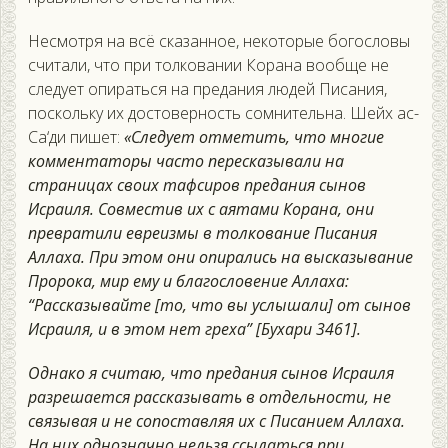
Несмотря на всё сказанное, некоторые богословы
считали, что при толковании Корана вообще не
следует опираться на предания людей Писания,
поскольку их достоверность сомнительна. Шейх ас-
Са‘ди пишет:
«Следует отметить, что многие
комментаторы часто пересказывали на
страницах своих тафсиров предания сынов
Исраиля. Совместив их с аятами Корана, они
превратили евреизмы в толкование Писания
Аллаха. При этом они опирались на высказывание
Пророка, мир ему и благословение Аллаха:
“Рассказывайте [то, что вы услышали] от сынов
Исраиля, и в этом нет греха” [Бухари 3461].
Однако я считаю, что предания сынов Исраиля
разрешается рассказывать в отдельности, не
связывая и не сопоставляя их с Писанием Аллаха.
На них однозначно нельзя ссылаться при