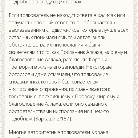
подробнее в следующих главах.
Если толкователь не находит ответа в хадисах или
получает неполный ответ, то он обращается к
высказываниям сподвижников, которые лучше всех
остальных понимали смыслы аятов, знали
обстоятельства их ниспослания и были
свидетелями того, как Посланник Аллаха, мир ему и
благословение Аллаха, разъяснял Коран и
претворял в жизнь его заповеди. Некоторые
богословы даже отмечали, что толкование
сподвижника, который был свидетелем
ниспослания откровения, приравнивается к
толкованию, восходящему к Пророку, мир ему и
благословение Аллаха, если оно связано с
обстоятельствами ниспослания или чем-то
подобным [Заркаши 2/157].
Многие авторитетные толкователи Корана