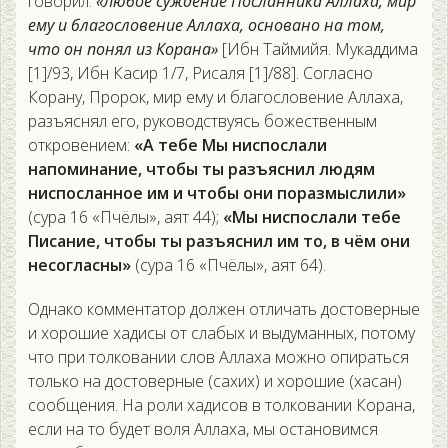
говорил:
«Любое суждение Посланника Аллаха, мир
ему и благословение Аллаха, основано на том,
что он понял из Корана»
[Ибн Таймийя. Мукаддима
[1]/93, Ибн Касир 1/7, Рисаля [1]/88]. Согласно
Корану, Пророк, мир ему и благословение Аллаха,
разъяснял его, руководствуясь божественным
откровением:
«А тебе Мы ниспослали
напоминание, чтобы ты разъяснил людям
ниспосланное им и чтобы они поразмыслили»
(сура 16 «Пчёлы», аят 44);
«Мы ниспослали тебе
Писание, чтобы ты разъяснил им то, в чём они
несогласны»
(сура 16 «Пчёлы», аят 64).
Однако комментатор должен отличать достоверные
и хорошие хадисы от слабых и выдуманных, потому
что при толковании слов Аллаха можно опираться
только на достоверные (сахих) и хорошие (хасан)
сообщения. На роли хадисов в толковании Корана,
если на то будет воля Аллаха, мы остановимся