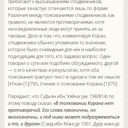
прибегают к высказываниям сподвижников,
которые зачастую отличаются лишь по форме.
Различия между толкованиями сподвижников, как
правило, не являются противоречиями, хотя
неосведомленные люди могут принять их за
таковые. Дело в том, что, комментируя Коран,
сподвижники обычно упоминали то значение,
которое было очевидным для них и наиболее
подходящим для того, кто задавал вопрос. Один
говорил о сути или подобиях обсуждаемого, другой
— о его качествах и результатах, хотя оба
толкования трактуют текст в одном и том же смысле
[Иткан [1]/765, Учение о толковании Корана [1]/70].
Передают, что Суфьян ибн ‘Уяйна (ум. 198/814) по
этому поводу сказал:
«В толковании Корана нет
противоречий. Его слова лаконичны, но
многозначны, и под ними может подразумеваться
и то, и другое»
[Саид ибн Мансур 1061, Дурр мансур