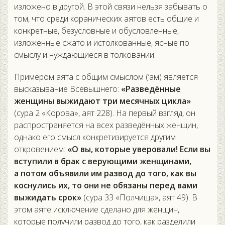
изложено в другой. В этой связи нельзя забывать о
том, что среди коранических аятов есть общие и
конкретные, безусловные и обусловленные,
изложенные сжато и истолкованные, ясные по
смыслу и нуждающиеся в толковании.
Примером аята с общим смыслом (‘ам) является
высказывание Всевышнего:
«Разведённые
женщины выжидают три месячных цикла»
(сура 2 «Корова», аят 228). На первый взгляд, он
распространяется на всех разведённых женщин,
однако его смысл конкретизируется другим
откровением:
«О вы, которые уверовали! Если вы
вступили в брак с верующими женщинами,
а потом объявили им развод до того, как вы
коснулись их, то они не обязаны перед вами
выжидать срок»
(сура 33 «Полчища», аят 49). В
этом аяте исключение сделано для женщин,
которые получили развод до того, как разделили