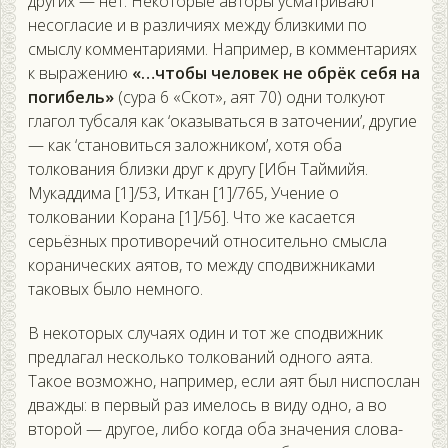
других — нет. Некоторые авторы усматривают
несогласие и в различиях между близкими по
смыслу комментариями. Например, в комментариях
к выражению
«…чтобы человек не обрёк себя на
погибель»
(сура 6 «Скот», аят 70) одни толкуют
глагол тубсаля как ‘оказываться в заточении’, другие
— как ‘становиться заложником’, хотя оба
толкования близки друг к другу [Ибн Таймийя.
Мукаддима [1]/53, Иткан [1]/765, Учение о
толковании Корана [1]/56]. Что же касается
серьёзных противоречий относительно смысла
коранических аятов, то между сподвижниками
таковых было немного.
В некоторых случаях один и тот же сподвижник
предлагал несколько толкований одного аята.
Такое возможно, например, если аят был ниспослан
дважды: в первый раз имелось в виду одно, а во
второй — другое, либо когда оба значения слова-