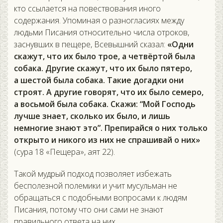
кто ссылается на повествования иного
содержания. Упоминая о разногласиях между
людьми Писания относительно числа отроков,
заснувших в пещере, Всевышний сказал:
«Одни
скажут, что их было трое, а четвёртой была
собака. Другие скажут, что их было пятеро,
а шестой была собака. Такие догадки они
строят. А другие говорят, что их было семеро,
а восьмой была собака. Скажи: “Мой Господь
лучше знает, сколько их было, и лишь
немногие знают это”. Препирайся о них только
открыто и никого из них не спрашивай о них»
(сура 18 «Пещера», аят 22).
Такой мудрый подход позволяет избежать
бесполезной полемики и учит мусульман не
обращаться с подобными вопросами к людям
Писания, потому что они сами не знают
правильного ответа на них.