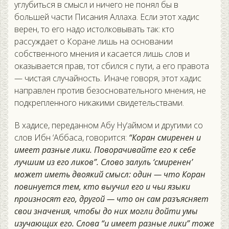
углубиться в смысл и ничего не понял бы в
большей части Писания Аллаха. Если этот хадис
верен, то его надо истолковывать так: кто
рассуждает о Коране лишь на основании
собственного мнения и касается лишь слов и
оказывается прав, тот сбился с пути, а его правота
— чистая случайность. Иначе говоря, этот хадис
направлен против безосновательного мнения, не
подкрепленного никакими свидетельствами.
В хадисе, переданном Абу Ну‘аймом и другими со
слов Ибн ‘Аббаса, говорится:
“Коран смиренен и
имеет разные лики. Поворачивайте его к себе
лучшим из его ликов”. Слово залуль ‘смиренен’
может иметь двоякий смысл: один — что Коран
повинуется тем, кто выучил его и чьи языки
произносят его, другой — что он сам разъясняет
свои значения, чтобы до них могли дойти умы
изучающих его. Слова “и имеет разные лики” тоже