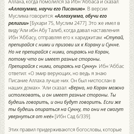
Аллаха, когда помолился за Ибн ‘Аббаса и сказал:
«Аллахумма, научи его Писанию»
. В версии
Муслима говорится:
«Аллахумма, обучи его
религии»
[Бухари 75, Муслим 2477]. Это же имел в
виду ‘Али ибн Абу Талиб, когда давал наставления
Ибн ‘Аббасу, отправляя его к хариджитам:
«Ступай,
препирайся с ними и призови их к Корану и Сунне.
Но не препирайся с ними, опираясь на Коран,
потому что он имеет разные стороны.
Препирайся с ними, опираясь на Сунну»
. Ибн ‘Аббас
ответил: «О эмир верующих, но ведь я знаю
Писание Аллаха лучше них. Он был ниспослан в
наших домах». ‘Али сказал:
«Верно, но Коран можно
истолковать, и он имеет разные стороны. Ты
будешь говорить, и они будут говорить. Если же
ты будешь опираться на Сунну, то они не смогут
увернуться от неё»
[Ибн Сад 6/339].
Этих правил придерживаются богословы, которые