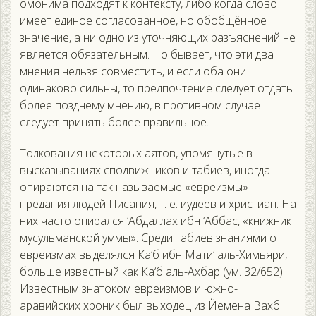
омонима подходят к контексту, либо когда слово
имеет единое согласованное, но обобщённое
значение, а ни одно из уточняющих разъяснений не
является обязательным. Но бывает, что эти два
мнения нельзя совместить, и если оба они
одинаково сильны, то предпочтение следует отдать
более позднему мнению, в противном случае
следует принять более правильное.
Толкования некоторых аятов, упомянутые в
высказываниях сподвижников и табиев, иногда
опираются на так называемые «евреизмы» —
предания людей Писания, т. е. иудеев и христиан. На
них часто опирался ‘Абдаллах ибн ‘Аббас, «книжник
мусульманской уммы». Среди табиев знаниями о
евреизмах выделялся Ка‘б ибн Мати‘ аль-Химьяри,
больше известный как Ка‘б аль-Ахбар (ум. 32/652).
Известным знатоком евреизмов и южно-
аравийских хроник был выходец из Йемена Вахб