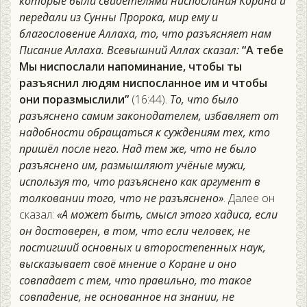
которые были свидетелями ниспослания Корана и
передали из Сунны Пророка, мир ему и
благословение Аллаха, то, что разъясняет нам
Писание Аллаха. Всевышний Аллах сказал:
“А тебе
Мы ниспослали напоминание, чтобы ты
разъяснил людям ниспосланное им и чтобы
они поразмыслили”
(16:44).
То, что было
разъяснено самим законодателем, избавляет от
надобности обращаться к суждениям тех, кто
пришёл после него. Над тем же, что не было
разъяснено им, размышляют учёные мужи,
используя то, что разъяснено как аргумент в
толковании того, что не разъяснено»
. Далее он
сказал:
«А может быть, смысл этого хадиса, если
он достоверен, в том, что если человек, не
постигший основных и второстепенных наук,
высказывает своё мнение о Коране и оно
совпадает с тем, что правильно, то такое
совпадение, не основанное на знании, не