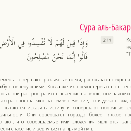
Сура аль-Бакар
وَإِذَا قِيلَ لَهُمْ لَا تُفْسِدُوا فِي الْأَرْضِ
К
2:11
н
قَالُوا إِنَّمَا نَحْنُ مُصْلِحُونَ
"
емеры совершают различные грехи, раскрывают секреты
жбу с неверующими. Когда же их предостерегают от нев
орых они распространяют нечестие на земле, они заявляю
ько распространяют на земле нечестие, но и делают вид,
 пытаются исказить истину и совершают порочные зл
вильности. Они совершают гораздо более тяжкое пре
знают, что совершаемые ими злодеяния являются запр
ести спасение и вернуться на прямой путь.