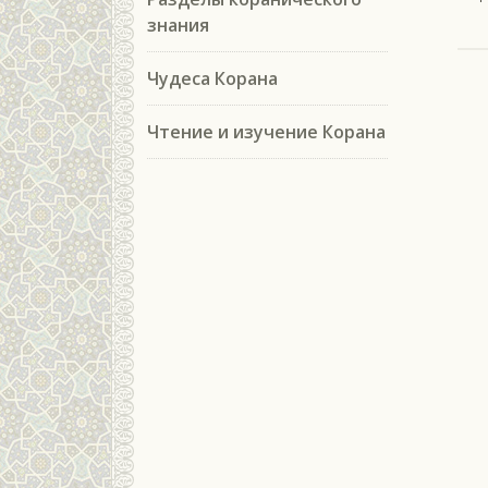
знания
Чудеса Корана
Чтение и изучение Корана