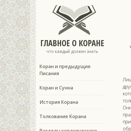
ГЛАВНОЕ О КОРАНЕ
что каждый должен знать
Коран и предыдущие
Писания
Лиц
дру
Коран и Сунна
кот
тол
История Корана
Они
пра
Толкование Корана
при
обр
Разделы коранического