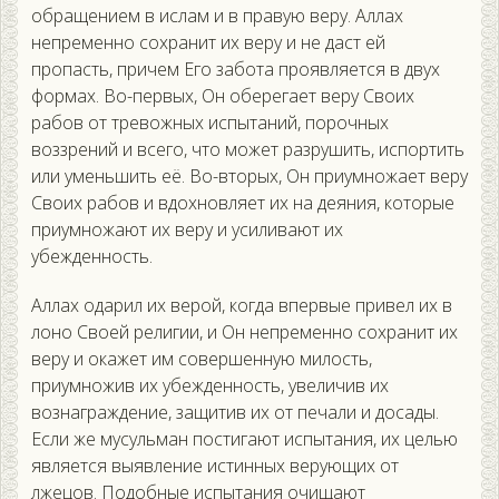
обращением в ислам и в правую веру. Аллах
непременно сохранит их веру и не даст ей
пропасть, причем Его забота проявляется в двух
формах. Во-первых, Он оберегает веру Своих
рабов от тревожных испытаний, порочных
воззрений и всего, что может разрушить, испортить
или уменьшить её. Во-вторых, Он приумножает веру
Своих рабов и вдохновляет их на деяния, которые
приумножают их веру и усиливают их
убежденность.
Аллах одарил их верой, когда впервые привел их в
лоно Своей религии, и Он непременно сохранит их
веру и окажет им совершенную милость,
приумножив их убежденность, увеличив их
вознаграждение, защитив их от печали и досады.
Если же мусульман постигают испытания, их целью
является выявление истинных верующих от
лжецов. Подобные испытания очищают