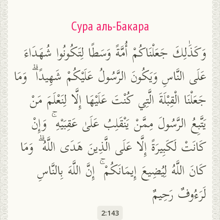
Сура аль-Бакара
وَكَذَٰلِكَ جَعَلْنَاكُمْ أُمَّةً وَسَطًا لِتَكُونُوا شُهَدَاءَ
عَلَى النَّاسِ وَيَكُونَ الرَّسُولُ عَلَيْكُمْ شَهِيدًا ۗ وَمَا
جَعَلْنَا الْقِبْلَةَ الَّتِي كُنْتَ عَلَيْهَا إِلَّا لِنَعْلَمَ مَنْ
يَتَّبِعُ الرَّسُولَ مِمَّنْ يَنْقَلِبُ عَلَىٰ عَقِبَيْهِ ۚ وَإِنْ
كَانَتْ لَكَبِيرَةً إِلَّا عَلَى الَّذِينَ هَدَى اللَّهُ ۗ وَمَا
كَانَ اللَّهُ لِيُضِيعَ إِيمَانَكُمْ ۚ إِنَّ اللَّهَ بِالنَّاسِ
لَرَءُوفٌ رَحِيمٌ
2:143