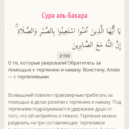
Сура аль-Бакара
يَا أَيُّهَا الَّذِينَ آمَنُوا اسْتَعِينُوا بِالصَّبْرِ وَالصَّلَاةِ ۚ
إِنَّ اللَّهَ مَعَ الصَّابِرِينَ
2:153
О те, которые уверовали! Обратитесь за
помощью к терпению и намазу. Воистину, Аллах
— с терпеливыми.
Всевышний повелел правоверным прибегать за
помощью в делах религии к терпению и намазу. Под
терпением подразумевается удержание души от
того, что ей неприятно и тяжело. Терпение можно
разделить на три составляющие: терпеливое