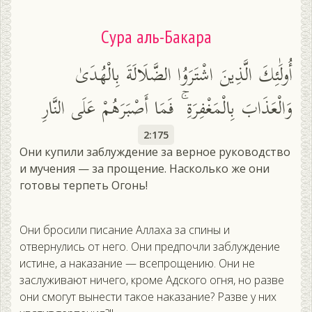
Сура аль-Бакара
أُولَٰئِكَ الَّذِينَ اشْتَرَوُا الضَّلَالَةَ بِالْهُدَىٰ
وَالْعَذَابَ بِالْمَغْفِرَةِ ۚ فَمَا أَصْبَرَهُمْ عَلَى النَّارِ
2:175
Они купили заблуждение за верное руководство
и мучения — за прощение. Насколько же они
готовы терпеть Огонь!
Они бросили писание Аллаха за спины и
отвернулись от него. Они предпочли заблуждение
истине, а наказание — всепрощению. Они не
заслуживают ничего, кроме Адского огня, но разве
они смогут вынести такое наказание? Разве у них