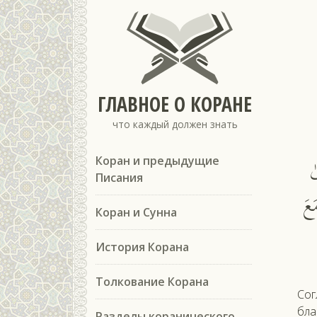
ГЛАВНОЕ О КОРАНЕ
что каждый должен знать
ٰ
Коран и предыдущие
Писания
َعَ
Коран и Сунна
История Корана
Толкование Корана
Сог
бла
Разделы коранического