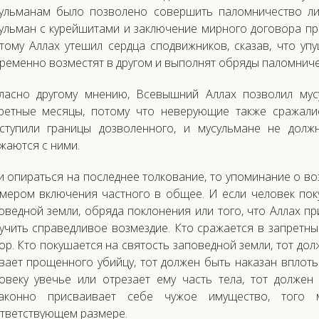
ульманам было позволено совершить паломничество ли
ульман с курейшитами и заключение мирного договора при
тому Аллах утешил сердца сподвижников, сказав, что у
ременно возместят в другом и выполнят обряды паломнич
ласно другому мнению, Всевышний Аллах позволил му
ретные месяцы, потому что неверующие также сражали
ступили границы дозволенного, и мусульмане не долж
жаются с ними.
и опираться на последнее толкование, то упоминание о в
мером включения частного в общее. И если человек поку
оведной земли, обряда поклонения или того, что Аллах пр
учить справедливое возмездие. Кто сражается в запретны
ор. Кто покушается на святость заповедной земли, тот дол
вает прощенного убийцу, тот должен быть наказан вплоть
овеку увечье или отрезает ему часть тела, тот должен
законно присваивает себе чужое имущество, того
тветствующем размере.