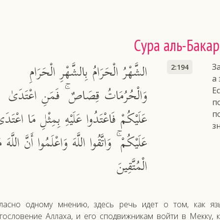
Сура аль-Бакар
الشَّهْرُ الْحَرَامُ بِالشَّهْرِ الْحَرَامِ
З
2:194
а
وَالْحُرُمَاتُ قِصَاصٌ ۚ فَمَنِ اعْتَدَىٰ
Ес
п
عَلَيْكُمْ فَاعْتَدُوا عَلَيْهِ بِمِثْلِ مَا اعْتَدَى
п
з
عَلَيْكُمْ ۚ وَاتَّقُوا اللَّهَ وَاعْلَمُوا أَنَّ اللَّهَ م
الْمُتَّقِينَ
ласно одному мнению, здесь речь идет о том, как я
гословение Аллаха, и его сподвижникам войти в Мекку, 