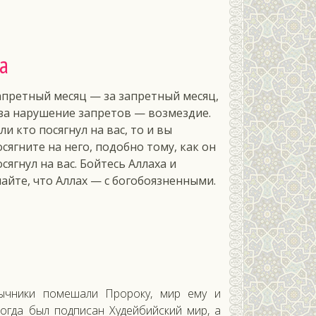
а
апретный месяц — за запретный месяц,
 за нарушение запретов — возмездие.
ли кто посягнул на вас, то и вы
осягните на него, подобно тому, как он
осягнул на вас. Бойтесь Аллаха и
найте, что Аллах — с богобоязненными.
зычники помешали Пророку, мир ему и
когда был подписан Худейбийский мир, а