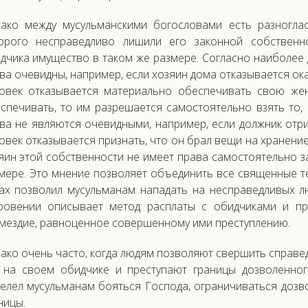
ако между мусульманскими богословами есть разноглас
орого несправедливо лишили его законной собственно
дчика имущество в таком же размере. Согласно наиболее
ва очевидны, например, если хозяин дома отказывается ок
овек отказывается материально обеспечивать свою жен
спечивать, то им разрешается самостоятельно взять то,
ва не являются очевидными, например, если должник отри
овек отказывается признать, что он брал вещи на хранение
яин этой собственности не имеет права самостоятельно з
мере. Это мнение позволяет объединить все священные т
ах позволил мусульманам нападать на несправедливых лю
ровении описывает метод расплаты с обидчиками и пр
мездие, равноценное совершенному ими преступлению.
ако очень часто, когда людям позволяют свершить справе
 на своем обидчике и преступают границы дозволенно
елел мусульманам бояться Господа, ограничиваться дозв
ницы.