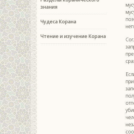
мус
знания
мус
поэ
Чудеса Корана
неп
Чтение и изучение Корана
Сог
зап
пре
сра
Есл
при
зап
пол
отп
уби
чел
не
соо