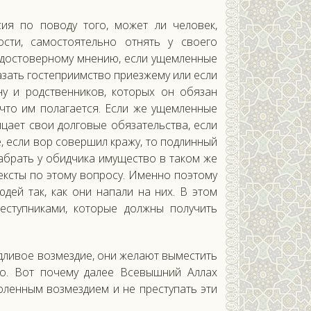
ия по поводу того, может ли человек,
сти, самостоятельно отнять у своего
 достоверному мнению, если ущемленные
азать гостеприимство приезжему или если
у и родственников, которых он обязан
 что им полагается. Если же ущемленные
цает свои долговые обязательства, если
, если вор совершил кражу, то подлинный
абрать у обидчика имущество в таком же
ексты по этому вопросу. Именно поэтому
дей так, как они напали на них. В этом
еступниками, которые должны получить
дливое возмездие, они желают выместить
го. Вот почему далее Всевышний Аллах
оленным возмездием и не преступать эти