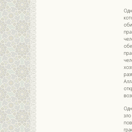
Одн
кот
оби
пра
чел
обе
пра
чел
хоз
раз
Алл
отк
воз
Одн
зло
пов
гра