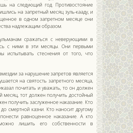
шь на следующий год. Противостояние
шлись на запретный месяц зуль-кааду, и
пущенное в одном запретном месяце они
ества надлежащим образом.
сульманам сражаться с неверующими в
сь с ними в эти месяцы. Они первыми
ны испытывать стеснения от того, что
озмездии за нарушение запретов является
шается на святость запретного месяца,
иказал почитать и уважать, то он должен
й месяц, тот должен получить достойный
жен получить заслуженное наказание. Кто
 до смертной казни. Кто наносит другому
 понести равноценное наказание. А кто
 можно лишить его собственности в