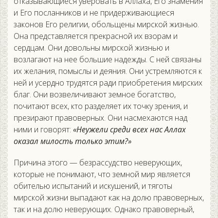
отказывающиеся уверовать в Аллаха, Его знамения
и Его посланников и не придерживающиеся
законов Его религии, обольщены мирской жизнью.
Она представляется прекрасной их взорам и
сердцам. Они довольны мирской жизнью и
возлагают на нее большие надежды. С ней связаны
их желания, помыслы и деяния. Они устремляются к
ней и усердно трудятся ради приобретения мирских
благ. Они возвеличивают земное богатство,
почитают всех, кто разделяет их точку зрения, и
презирают правоверных. Они насмехаются над
ними и говорят:
«Неужели среди всех нас Аллах
оказал милость только этим?»
Причина этого — безрассудство неверующих,
которые не понимают, что земной мир является
обителью испытаний и искушений, и тяготы
мирской жизни выпадают как на долю правоверных,
так и на долю неверующих. Однако правоверный,