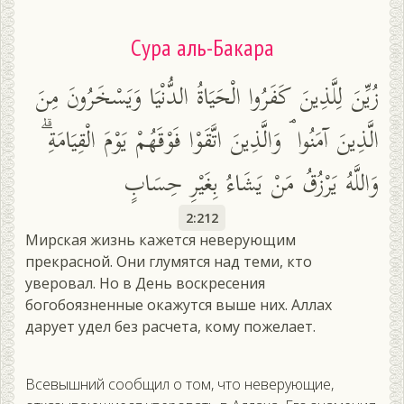
Сура аль-Бакара
زُيِّنَ لِلَّذِينَ كَفَرُوا الْحَيَاةُ الدُّنْيَا وَيَسْخَرُونَ مِنَ
الَّذِينَ آمَنُوا ۘ وَالَّذِينَ اتَّقَوْا فَوْقَهُمْ يَوْمَ الْقِيَامَةِ ۗ
وَاللَّهُ يَرْزُقُ مَنْ يَشَاءُ بِغَيْرِ حِسَابٍ
2:212
Мирская жизнь кажется неверующим
прекрасной. Они глумятся над теми, кто
уверовал. Но в День воскресения
богобоязненные окажутся выше них. Аллах
дарует удел без расчета, кому пожелает.
Всевышний сообщил о том, что неверующие,