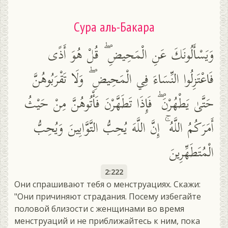
Сура аль-Бакара
وَيَسْأَلُونَكَ عَنِ الْمَحِيضِ ۖ قُلْ هُوَ أَذًى
فَاعْتَزِلُوا النِّسَاءَ فِي الْمَحِيضِ ۖ وَلَا تَقْرَبُوهُنَّ
حَتَّىٰ يَطْهُرْنَ ۖ فَإِذَا تَطَهَّرْنَ فَأْتُوهُنَّ مِنْ حَيْثُ
أَمَرَكُمُ اللَّهُ ۚ إِنَّ اللَّهَ يُحِبُّ التَّوَّابِينَ وَيُحِبُّ
الْمُتَطَهِّرِينَ
2:222
Они спрашивают тебя о менструациях. Скажи:
"Они причиняют страдания. Посему избегайте
половой близости с женщинами во время
менструаций и не приближайтесь к ним, пока