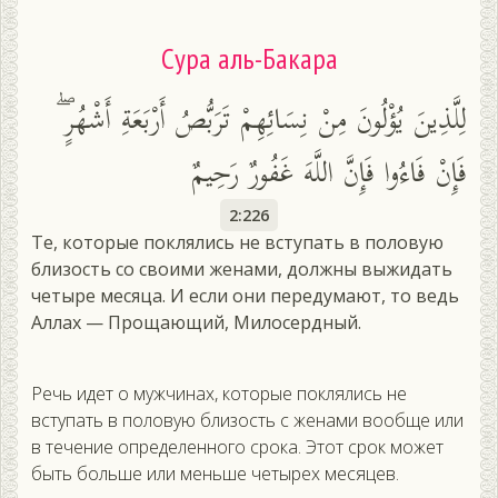
Сура аль-Бакара
لِلَّذِينَ يُؤْلُونَ مِنْ نِسَائِهِمْ تَرَبُّصُ أَرْبَعَةِ أَشْهُرٍ ۖ
فَإِنْ فَاءُوا فَإِنَّ اللَّهَ غَفُورٌ رَحِيمٌ
2:226
Те, которые поклялись не вступать в половую
близость со своими женами, должны выжидать
четыре месяца. И если они передумают, то ведь
Аллах — Прощающий, Милосердный.
Речь идет о мужчинах, которые поклялись не
вступать в половую близость с женами вообще или
в течение определенного срока. Этот срок может
быть больше или меньше четырех месяцев.