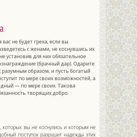
а
 вас не будет греха, если вы
азведетесь с женами, не коснувшись их
 не установив для них обязательное
ознаграждение (брачный дар). Одарите
х разумным образом, и пусть богатый
оступит по мере своих возможностей, а
едный — по мере своих. Такова
бязанность творящих добро.
, которых вы не коснулись и которым не
добный поступок разрушит надежды этих