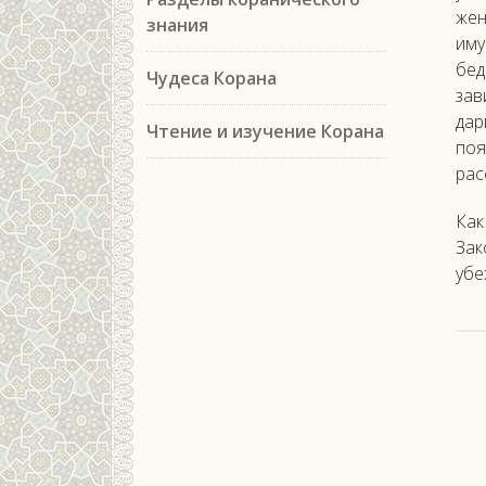
жен
знания
иму
бед
Чудеса Корана
зав
дар
Чтение и изучение Корана
поя
рас
Как
Зак
убе