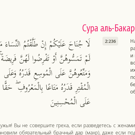
Сура аль-Бакар
لَا جُنَاحَ عَلَيْكُمْ إِنْ طَلَّقْتُمُ النِّسَاءَ مَ
На
2:236
р
لَمْ تَمَسُّوهُنَّ أَوْ تَفْرِضُوا لَهُنَّ فَرِيضَةً ۚ
и
в
وَمَتِّعُوهُنَّ عَلَى الْمُوسِعِ قَدَرُهُ وَعَلَى
и
п
الْمُقْتِرِ قَدَرُهُ مَتَاعًا بِالْمَعْرُوفِ ۖ حَقًّا
б
о
عَلَى الْمُحْسِنِينَ
ужья! Вы не совершите греха, если разведетесь с женами
ановили обязательный брачный дар (махр), даже если по