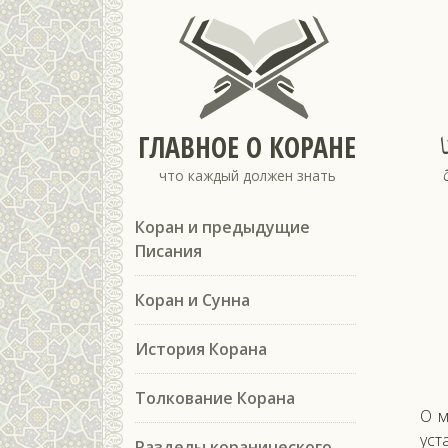
ا
ГЛАВНОЕ О КОРАНЕ
что каждый должен знать
Коран и предыдущие
Писания
Коран и Сунна
История Корана
Толкование Корана
О м
уст
Разделы коранического