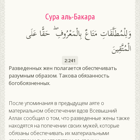
Сура аль-Бакара
وَلِلْمُطَلَّقَاتِ مَتَاعٌ بِالْمَعْرُوفِ ۖ حَقًّا عَلَى
الْمُتَّقِينَ
2:241
Разведенных жен полагается обеспечивать
разумным образом. Такова обязанность
богобоязненных.
После упоминания в предыдущем аяте о
материальном обеспечении вдов Всевышний
Аллах сообщил о том, что разведенные жены также
находятся на попечении своих мужей, которые
обязаны обеспечивать их материальными