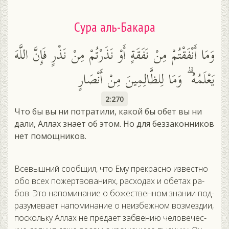
Сура аль-Бакара
وَمَا أَنْفَقْتُمْ مِنْ نَفَقَةٍ أَوْ نَذَرْتُمْ مِنْ نَذْرٍ فَإِنَّ اللَّهَ
يَعْلَمُهُ ۗ وَمَا لِلظَّالِمِينَ مِنْ أَنْصَارٍ
2:270
Что бы вы ни потратили, какой бы обет вы ни
дали, Аллах знает об этом. Но для беззаконников
нет помощников.
Все­выш­ний со­об­щил, что Ему прек­расно из­вес­тно
обо всех по­жер­тво­вани­ях, рас­хо­дах и обе­тах ра­
бов. Это на­поми­нание о бо­жес­твен­ном зна­нии под­
ра­зуме­ва­ет на­поми­нание о не­из­бежном воз­мездии,
пос­коль­ку Ал­лах не пре­да­ет заб­ве­нию че­лове­чес­