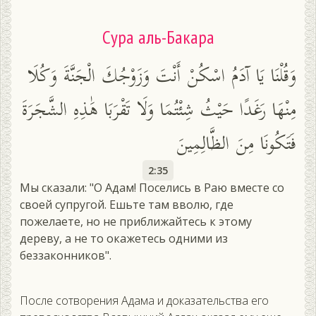
Сура аль-Бакара
وَقُلْنَا يَا آدَمُ اسْكُنْ أَنْتَ وَزَوْجُكَ الْجَنَّةَ وَكُلَا
مِنْهَا رَغَدًا حَيْثُ شِئْتُمَا وَلَا تَقْرَبَا هَٰذِهِ الشَّجَرَةَ
فَتَكُونَا مِنَ الظَّالِمِينَ
2:35
Мы сказали: "О Адам! Поселись в Раю вместе со
своей супругой. Ешьте там вволю, где
пожелаете, но не приближайтесь к этому
дереву, а не то окажетесь одними из
беззаконников".
После сотворения Адама и доказательства его