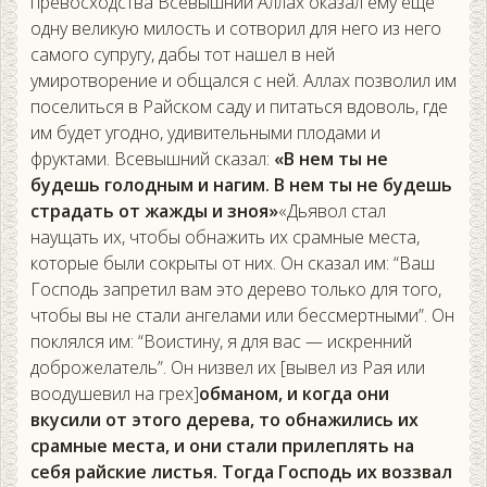
превосходства Всевышний Аллах оказал ему еще
одну великую милость и сотворил для него из него
самого супругу, дабы тот нашел в ней
умиротворение и общался с ней. Аллах позволил им
поселиться в Райском саду и питаться вдоволь, где
им будет угодно, удивительными плодами и
фруктами. Всевышний сказал:
«В нем ты не
будешь голодным и нагим. В нем ты не будешь
страдать от жажды и зноя»
«Дьявол стал
наущать их, чтобы обнажить их срамные места,
которые были сокрыты от них. Он сказал им: “Ваш
Господь запретил вам это дерево только для того,
чтобы вы не стали ангелами или бессмертными”. Он
поклялся им: “Воистину, я для вас — искренний
доброжелатель”. Он низвел их [вывел из Рая или
воодушевил на грех]
обманом, и когда они
вкусили от этого дерева, то обнажились их
срамные места, и они стали прилеплять на
себя райские листья. Тогда Господь их воззвал