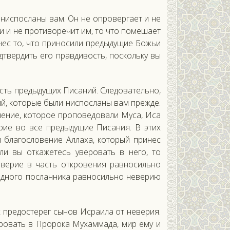
ниспосланы вам. Он не опровергает и не
и и не противоречит им, то что помешает
инес то, что приносили предыдущие Божьи
дтвердить его правдивость, поскольку вы
сть предыдущих Писаний. Следовательно,
ий, которые были ниспосланы вам прежде.
учение, которое проповедовали Муса, Иса
рие во все предыдущие Писания. В этих
 благословение Аллаха, который принес
ли вы откажетесь уверовать в него, то
еверие в часть откровения равносильно
 одного посланника равносильно неверию
 предостерег сынов Исраила от неверия.
ровать в Пророка Мухаммада, мир ему и