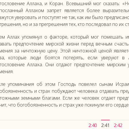
гословение Аллаха, и Коран. Всевышний мог сказать: 
посланный Аллахом запрет является более выразител
ажутся уверовать и поступят не так, как им было предписано
грешения, но и за прегрешения тех, кто последовал по их с
ем Аллах упомянул о факторе, который мог помешать и
авать предпочтение мирской жизни перед вечным счаст
мения за ничтожную цену. Этой ничтожной ценой являе
ва, которые люди боятся потерять, если уверуют в
гословение Аллаха. Они отдают предпочтение мирским 
мения.
ле упоминания об этом Господь повелел сынам Исраил
обоязненность и страх побуждают человека отдавать пре
тожными земными благами. Если же человек отдает предп
чит, что богобоязненность и страх уже покинули его сердце
2:40
2:41
2:42