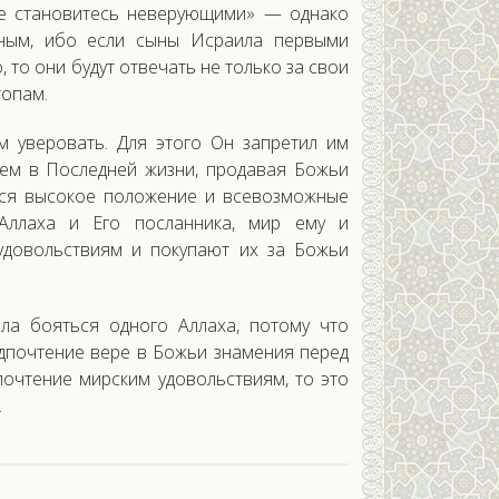
«Не становитесь неверующими» — однако
ьным, ибо если сыны Исраила первыми
, то они будут отвечать не только за свои
топам.
м уверовать. Для этого Он запретил им
ьем в Последней жизни, продавая Божьи
тся высокое положение и всевозможные
 Аллаха и Его посланника, мир ему и
удовольствиям и покупают их за Божьи
а бояться одного Аллаха, потому что
дпочтение вере в Божьи знамения перед
очтение мирским удовольствиям, то это
.