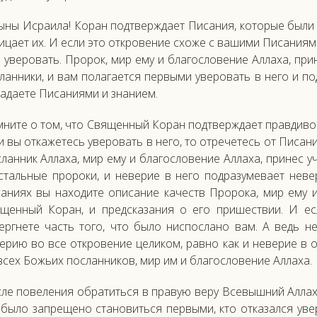
ыны Исраила! Коран подтверждает Писания, которые были 
ицает их. И если это откровение схоже с вашими Писаниям
 уверовать. Пророк, мир ему и благословение Аллаха, пр
ланники, и вам полагается первыми уверовать в него и по
адаете Писаниями и знанием.
ните о том, что Священный Коран подтверждает правдиво
и вы откажетесь уверовать в него, то отречетесь от Писан
ланник Аллаха, мир ему и благословение Аллаха, принес 
стальные пророки, и неверие в него подразумевает неве
аниях вы находите описание качеств Пророка, мир ему и
щенный Коран, и предсказания о его пришествии. И ес
ергнете часть того, что было ниспослано вам. А ведь н
ерию во все откровение целиком, равно как и неверие в
всех Божьих посланников, мир им и благословение Аллаха.
ле повеления обратиться в правую веру Всевышний Аллах
было запрещено становиться первыми, кто отказался уве