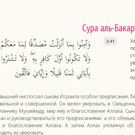
Сура аль-Бакар
وَآمِنُوا بِمَا أَنْزَلْتُ مُصَدِّقًا لِمَا مَعَكُمْ
У
2:41
п
وَلَا تَكُونُوا أَوَّلَ كَافِرٍ بِهِ ۖ وَلَا تَشْتَرُوا
с
у
بِآيَاتِي ثَمَنًا قَلِيلًا وَإِيَّايَ فَاتَّقُونِ
з
о
вышний ниспослал сынам Исраила особое предписание, бе
вильной и совершенной. Он велел уверовать в Священн
ланнику Мухаммаду, мир ему и благословение Аллаха. Сы
ан и руководствоваться его предписаниями, а это обязыв
 и благословение Аллаха. А затем Аллах упомянул об
удить их уверовать.