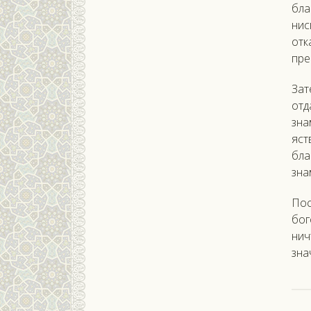
бла
нис
отк
пре
Зат
отд
зна
яст
бла
зна
Пос
бог
нич
зна