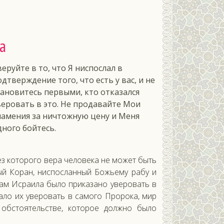
а
веруйте в то, что Я ниспослал в
одтверждение того, что есть у вас, и не
тановитесь первыми, кто отказался
веровать в это. Не продавайте Мои
намения за ничтожную цену и Меня
дного бойтесь.
з которого вера человека не может быть
ый Коран, ниспосланный Божьему рабу и
нам Исраила было приказано уверовать в
ало их уверовать в самого Пророка, мир
 обстоятельстве, которое должно было