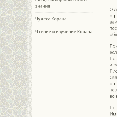
знания
О с
отр
Чудеса Корана
вам
пос
Чтение и изучение Корана
обл
Пом
есл
Пос
и о
Пис
Свя
отв
нев
во 
Пос
Им 