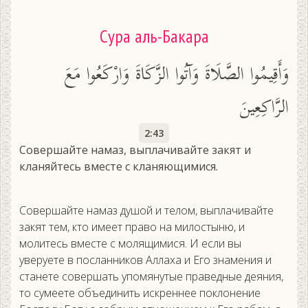
Сура аль-Бакара
وَأَقِيمُوا الصَّلَاةَ وَآتُوا الزَّكَاةَ وَارْكَعُوا مَعَ
الرَّاكِعِينَ
2:43
Совершайте намаз, выплачивайте закят и
кланяйтесь вместе с кланяющимися.
Совершайте намаз душой и телом, выплачивайте
закят тем, кто имеет право на милостыню, и
молитесь вместе с молящимися. И если вы
уверуете в посланников Аллаха и Его знамения и
станете совершать упомянутые праведные деяния,
то сумеете объединить искреннее поклонение