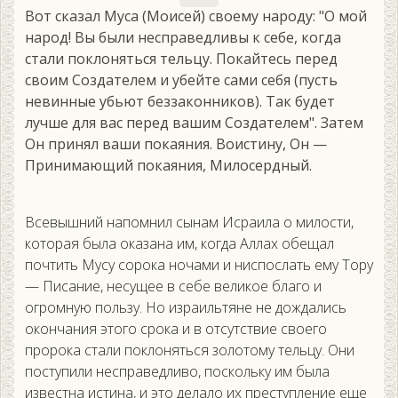
Вот сказал Муса (Моисей) своему народу: "О мой
народ! Вы были несправедливы к себе, когда
стали поклоняться тельцу. Покайтесь перед
своим Создателем и убейте сами себя (пусть
невинные убьют беззаконников). Так будет
лучше для вас перед вашим Создателем". Затем
Он принял ваши покаяния. Воистину, Он —
Принимающий покаяния, Милосердный.
Всевышний напомнил сынам Исраила о милости,
которая была оказана им, когда Аллах обещал
почтить Мусу сорока ночами и ниспослать ему Тору
— Писание, несущее в себе великое благо и
огромную пользу. Но израильтяне не дождались
окончания этого срока и в отсутствие своего
пророка стали поклоняться золотому тельцу. Они
поступили несправедливо, поскольку им была
известна истина, и это делало их преступление еще