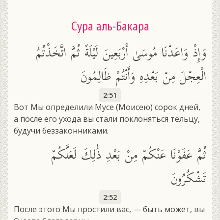
Сура аль-Бакара
وَإِذْ وَاعَدْنَا مُوسَىٰ أَرْبَعِينَ لَيْلَةً ثُمَّ اتَّخَذْتُمُ
الْعِجْلَ مِنْ بَعْدِهِ وَأَنْتُمْ ظَالِمُونَ
2:51
Вот Мы определили Мусе (Моисею) сорок дней,
а после его ухода вы стали поклоняться тельцу,
будучи беззаконниками.
ثُمَّ عَفَوْنَا عَنْكُمْ مِنْ بَعْدِ ذَٰلِكَ لَعَلَّكُمْ
تَشْكُرُونَ
2:52
После этого Мы простили вас, — быть может, вы