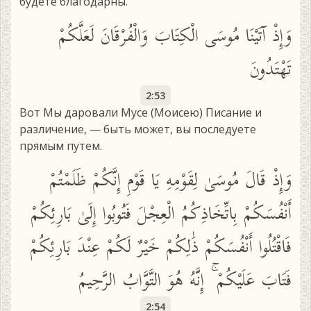
будете благодарны.
وَإِذْ آتَيْنَا مُوسَى الْكِتَابَ وَالْفُرْقَانَ لَعَلَّكُمْ
تَهْتَدُونَ
2:53
Вот Мы даровали Мусе (Моисею) Писание и
различение, — быть может, вы последуете
прямым путем.
وَإِذْ قَالَ مُوسَىٰ لِقَوْمِهِ يَا قَوْمِ إِنَّكُمْ ظَلَمْتُمْ
أَنْفُسَكُمْ بِاتِّخَاذِكُمُ الْعِجْلَ فَتُوبُوا إِلَىٰ بَارِئِكُمْ
فَاقْتُلُوا أَنْفُسَكُمْ ذَٰلِكُمْ خَيْرٌ لَكُمْ عِنْدَ بَارِئِكُمْ
فَتَابَ عَلَيْكُمْ ۚ إِنَّهُ هُوَ التَّوَّابُ الرَّحِيمُ
2:54