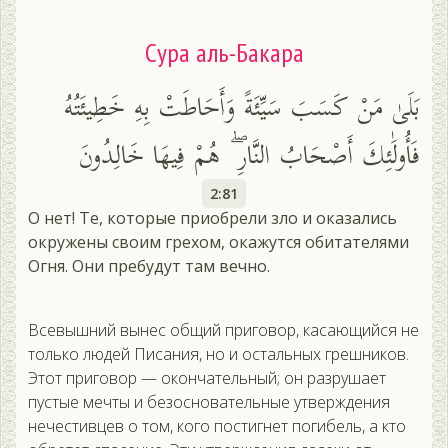
Сура аль-Бакара
بَلَىٰ مَنْ كَسَبَ سَيِّئَةً وَأَحَاطَتْ بِهِ خَطِيئَتُهُ
فَأُولَٰئِكَ أَصْحَابُ النَّارِ ۖ هُمْ فِيهَا خَالِدُونَ
2:81
О нет! Те, которые приобрели зло и оказались
окружены своим грехом, окажутся обитателями
Огня. Они пребудут там вечно.
Всевышний вынес общий приговор, касающийся не
только людей Писания, но и остальных грешников.
Этот приговор — окончательный; он разрушает
пустые мечты и безосновательные утверждения
нечестивцев о том, кого постигнет погибель, а кто