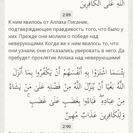
اللَّهِ عَلَى الْكَافِرِينَ
2:89
К ним явилось от Аллаха Писание,
подтверждающее правдивость того, что было у
них. Прежде они молили о победе над
неверующими. Когда же к ним явилось то, что
они узнали, они отказались уверовать в него. Да
пребудет проклятие Аллаха над неверующими!
بِئْسَمَا اشْتَرَوْا بِهِ أَنْفُسَهُمْ أَنْ يَكْفُرُوا بِمَا أَنْزَلَ
اللَّهُ بَغْيًا أَنْ يُنَزِّلَ اللَّهُ مِنْ فَضْلِهِ عَلَىٰ مَنْ يَشَاءُ
مِنْ عِبَادِهِ ۖ فَبَاءُوا بِغَضَبٍ عَلَىٰ غَضَبٍ ۚ
وَلِلْكَافِرِينَ عَذَابٌ مُهِينٌ
2:90