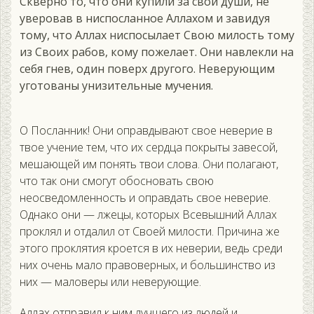
Скверно то, что они купили за свои души, не
уверовав в ниспосланное Аллахом и завидуя
тому, что Аллах ниспосылает Свою милость тому
из Своих рабов, кому пожелает. Они навлекли на
себя гнев, один поверх другого. Неверующим
уготованы унизительные мучения.
О Посланник! Они оправдывают свое неверие в
твое учение тем, что их сердца покрыты завесой,
мешающей им понять твои слова. Они полагают,
что так они смогут обосновать свою
неосведомленность и оправдать свое неверие.
Однако они — лжецы, которых Всевышний Аллах
проклял и отдалил от Своей милости. Причина же
этого проклятия кроется в их неверии, ведь среди
них очень мало правоверных, и большинство из
них — маловеры или неверующие.
Аллах отправил к ним лучшего из людей и