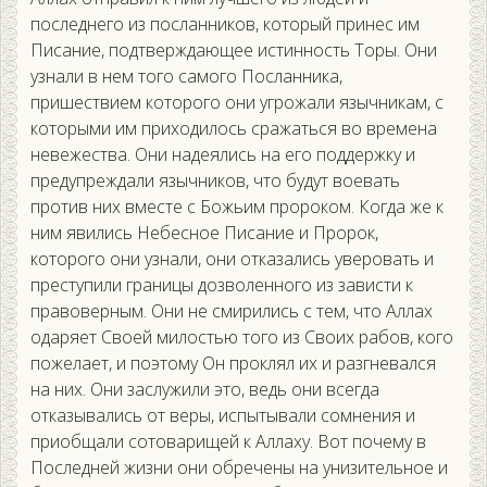
последнего из посланников, который принес им
Писание, подтверждающее истинность Торы. Они
узнали в нем того самого Посланника,
пришествием которого они угрожали язычникам, с
которыми им приходилось сражаться во времена
невежества. Они надеялись на его поддержку и
предупреждали язычников, что будут воевать
против них вместе с Божьим пророком. Когда же к
ним явились Небесное Писание и Пророк,
которого они узнали, они отказались уверовать и
преступили границы дозволенного из зависти к
правоверным. Они не смирились с тем, что Аллах
одаряет Своей милостью того из Своих рабов, кого
пожелает, и поэтому Он проклял их и разгневался
на них. Они заслужили это, ведь они всегда
отказывались от веры, испытывали сомнения и
приобщали сотоварищей к Аллаху. Вот почему в
Последней жизни они обречены на унизительное и