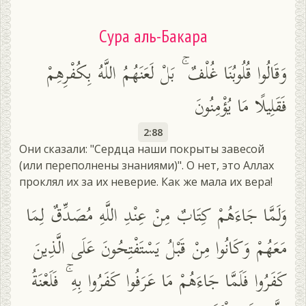
Сура аль-Бакара
وَقَالُوا قُلُوبُنَا غُلْفٌ ۚ بَلْ لَعَنَهُمُ اللَّهُ بِكُفْرِهِمْ
فَقَلِيلًا مَا يُؤْمِنُونَ
2:88
Они сказали: "Сердца наши покрыты завесой
(или переполнены знаниями)". О нет, это Аллах
проклял их за их неверие. Как же мала их вера!
وَلَمَّا جَاءَهُمْ كِتَابٌ مِنْ عِنْدِ اللَّهِ مُصَدِّقٌ لِمَا
مَعَهُمْ وَكَانُوا مِنْ قَبْلُ يَسْتَفْتِحُونَ عَلَى الَّذِينَ
كَفَرُوا فَلَمَّا جَاءَهُمْ مَا عَرَفُوا كَفَرُوا بِهِ ۚ فَلَعْنَةُ