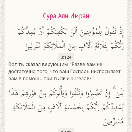
Сура Али Имран
إِذْ تَقُولُ لِلْمُؤْمِنِينَ أَلَنْ يَكْفِيَكُمْ أَنْ يُمِدَّكُمْ
رَبُّكُمْ بِثَلَاثَةِ آلَافٍ مِنَ الْمَلَائِكَةِ مُنْزَلِينَ
3:124
Вот ты сказал верующим: "Разве вам не
достаточно того, что ваш Господь ниспосылает
вам в помощь три тысячи ангелов?"
بَلَىٰ ۚ إِنْ تَصْبِرُوا وَتَتَّقُوا وَيَأْتُوكُمْ مِنْ فَوْرِهِمْ هَٰذَا
يُمْدِدْكُمْ رَبُّكُمْ بِخَمْسَةِ آلَافٍ مِنَ الْمَلَائِكَةِ
مُسَوِّمِينَ