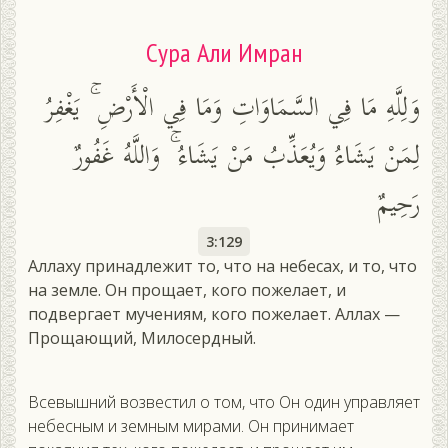
Сура Али Имран
وَلِلَّهِ مَا فِي السَّمَاوَاتِ وَمَا فِي الْأَرْضِ ۚ يَغْفِرُ
لِمَنْ يَشَاءُ وَيُعَذِّبُ مَنْ يَشَاءُ ۚ وَاللَّهُ غَفُورٌ
رَحِيمٌ
3:129
Аллаху принадлежит то, что на небесах, и то, что
на земле. Он прощает, кого пожелает, и
подвергает мучениям, кого пожелает. Аллах —
Прощающий, Милосердный.
Всевышний возвестил о том, что Он один управляет
небесным и земным мирами. Он принимает