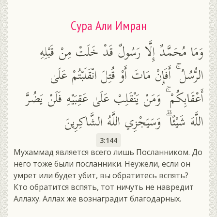
Сура Али Имран
وَمَا مُحَمَّدٌ إِلَّا رَسُولٌ قَدْ خَلَتْ مِنْ قَبْلِهِ
الرُّسُلُ ۚ أَفَإِنْ مَاتَ أَوْ قُتِلَ انْقَلَبْتُمْ عَلَىٰ
أَعْقَابِكُمْ ۚ وَمَنْ يَنْقَلِبْ عَلَىٰ عَقِبَيْهِ فَلَنْ يَضُرَّ
اللَّهَ شَيْئًا ۗ وَسَيَجْزِي اللَّهُ الشَّاكِرِينَ
3:144
Мухаммад является всего лишь Посланником. До
него тоже были посланники. Неужели, если он
умрет или будет убит, вы обратитесь вспять?
Кто обратится вспять, тот ничуть не навредит
Аллаху. Аллах же вознаградит благодарных.