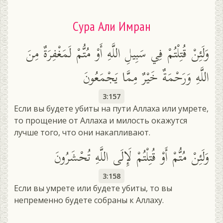
Сура Али Имран
وَلَئِنْ قُتِلْتُمْ فِي سَبِيلِ اللَّهِ أَوْ مُتُّمْ لَمَغْفِرَةٌ مِنَ
اللَّهِ وَرَحْمَةٌ خَيْرٌ مِمَّا يَجْمَعُونَ
3:157
Если вы будете убиты на пути Аллаха или умрете,
то прощение от Аллаха и милость окажутся
лучше того, что они накапливают.
وَلَئِنْ مُتُّمْ أَوْ قُتِلْتُمْ لَإِلَى اللَّهِ تُحْشَرُونَ
3:158
Если вы умрете или будете убиты, то вы
непременно будете собраны к Аллаху.