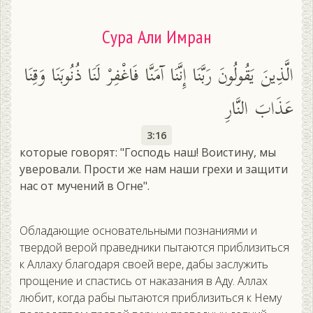
Сура Али Имран
الَّذِينَ يَقُولُونَ رَبَّنَا إِنَّنَا آمَنَّا فَاغْفِرْ لَنَا ذُنُوبَنَا وَقِنَا
عَذَابَ النَّارِ
3:16
которые говорят: "Господь наш! Воистину, мы
уверовали. Прости же нам наши грехи и защити
нас от мучений в Огне".
Обладающие основательными познаниями и
твердой верой праведники пытаются приблизиться
к Аллаху благодаря своей вере, дабы заслужить
прощение и спастись от наказания в Аду. Аллах
любит, когда рабы пытаются приблизиться к Нему