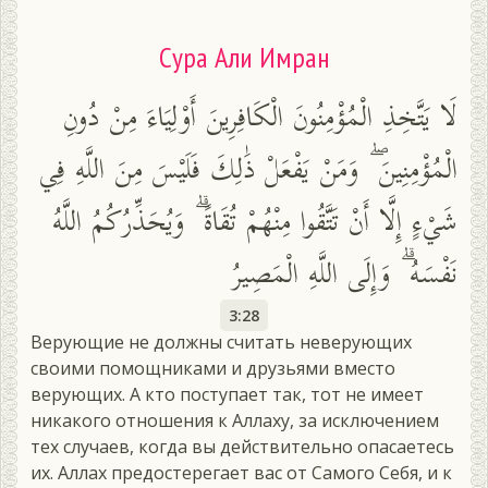
Сура Али Имран
لَا يَتَّخِذِ الْمُؤْمِنُونَ الْكَافِرِينَ أَوْلِيَاءَ مِنْ دُونِ
الْمُؤْمِنِينَ ۖ وَمَنْ يَفْعَلْ ذَٰلِكَ فَلَيْسَ مِنَ اللَّهِ فِي
شَيْءٍ إِلَّا أَنْ تَتَّقُوا مِنْهُمْ تُقَاةً ۗ وَيُحَذِّرُكُمُ اللَّهُ
نَفْسَهُ ۗ وَإِلَى اللَّهِ الْمَصِيرُ
3:28
Верующие не должны считать неверующих
своими помощниками и друзьями вместо
верующих. А кто поступает так, тот не имеет
никакого отношения к Аллаху, за исключением
тех случаев, когда вы действительно опасаетесь
их. Аллах предостерегает вас от Самого Себя, и к