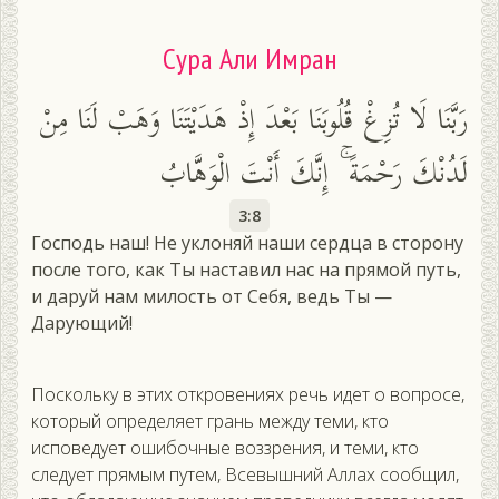
Сура Али Имран
رَبَّنَا لَا تُزِغْ قُلُوبَنَا بَعْدَ إِذْ هَدَيْتَنَا وَهَبْ لَنَا مِنْ
لَدُنْكَ رَحْمَةً ۚ إِنَّكَ أَنْتَ الْوَهَّابُ
3:8
Господь наш! Не уклоняй наши сердца в сторону
после того, как Ты наставил нас на прямой путь,
и даруй нам милость от Себя, ведь Ты —
Дарующий!
Поскольку в этих откровениях речь идет о вопросе,
который определяет грань между теми, кто
исповедует ошибочные воззрения, и теми, кто
следует прямым путем, Всевышний Аллах сообщил,