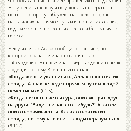
что обладающие знанием праведники всегда молят
Его укрепить их веру и не уклонять их сердца от
истины в сторону заблуждения после того, как Он
наставил их на прямой путь и исправил их деяния,
ведь милость и щедроты их Господа безгранично
велики.
В других аятах Аллах сообщил о причине, по
которой сердца начинают склоняться к
заблуждению. Эта причина — дурные деяния самих
людей, и поэтому Всевышний сказал:
«Когда же они уклонились, Аллах совратил их
сердца. Аллах не ведет прямым путем людей
нечестивых»
(61:5);
«Когда ниспосылается сура, они смотрят друг
на друга: “Видит ли вас кто-нибудь?” А затем
они отворачиваются. Аллах отвратил их
сердца, потому что они — люди неразумные»
(9:127);