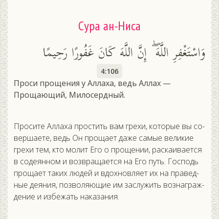
Сура ан-Ниса
وَاسْتَغْفِرِ اللَّهَ ۖ إِنَّ اللَّهَ كَانَ غَفُورًا رَحِيمًا
4:106
Проси прощения у Аллаха, ведь Аллах —
Прощающий, Милосердный.
Про­сите Ал­ла­ха прос­тить вам гре­хи, ко­торые вы со­
вер­ша­ете, ведь Он про­ща­ет да­же са­мые ве­ликие
гре­хи тем, кто мо­лит Его о про­щении, рас­ка­ива­ет­ся
в со­де­ян­ном и воз­вра­ща­ет­ся на Его путь. Гос­подь
про­ща­ет та­ких лю­дей и вдох­новля­ет их на пра­вед­
ные де­яния, поз­во­ля­ющие им зас­лу­жить воз­награж­
де­ние и из­бе­жать на­каза­ния.