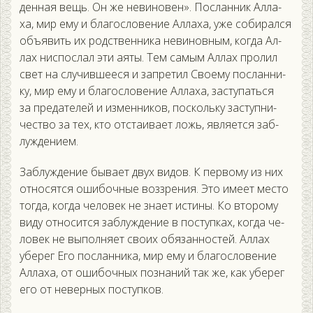
ден­ная вещь. Он же не­вино­вен». Пос­ланник Ал­ла­
ха, мир ему и бла­гос­ло­вение Ал­ла­ха, уже со­бирал­ся
объ­явить их родс­твен­ни­ка не­винов­ным, ког­да Ал­
лах нис­послал эти а­яты. Тем са­мым Ал­лах про­лил
свет на слу­чив­ше­еся и зап­ре­тил Сво­ему пос­ланни­
ку, мир ему и бла­гос­ло­вение Ал­ла­ха, зас­ту­пать­ся
за пре­дате­лей и из­менни­ков, пос­коль­ку зас­тупни­
чес­тво за тех, кто от­ста­ива­ет ложь, яв­ля­ет­ся заб­
лужде­ни­ем.
Заб­лужде­ние бы­ва­ет двух ви­дов. К пер­во­му из них
от­но­сят­ся оши­боч­ные воз­зре­ния. Это име­ет мес­то
тог­да, ког­да че­ловек не зна­ет ис­ти­ны. Ко вто­рому
ви­ду от­но­сит­ся заб­лужде­ние в пос­тупках, ког­да че­
ловек не вы­пол­ня­ет сво­их обя­зан­ностей. Ал­лах
убе­рег Его пос­ланни­ка, мир ему и бла­гос­ло­вение
Ал­ла­ха, от оши­боч­ных поз­на­ний так же, как убе­рег
его от не­вер­ных пос­тупков.