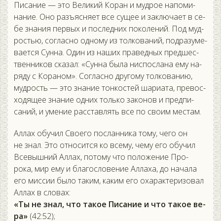
Пи­сание — это Ве­ликий Ко­ран и муд­рое на­поми­
нание. Оно разъ­яс­ня­ет все су­щее и зак­лю­ча­ет в се­
бе зна­ния пер­вых и пос­ледних по­коле­ний. Под муд­
ростью, сог­ласно од­но­му из тол­ко­ваний, под­ра­зуме­
ва­ет­ся Сун­на. Один из на­ших пра­вед­ных пред­шес­
твен­ни­ков ска­зал: «Сун­на бы­ла нис­посла­на ему на­
ряду с Ко­раном». Сог­ласно дру­гому тол­ко­ванию,
муд­рость — это зна­ние тон­костей ша­ри­ата, пре­вос­
хо­дящее зна­ние од­них толь­ко за­конов и пред­пи­
саний, и уме­ние рас­став­лять все по сво­им мес­там.
Ал­лах обу­чил Сво­его пос­ланни­ка то­му, че­го он
не знал. Это от­но­сит­ся ко все­му, че­му его обу­чил
Все­выш­ний Ал­лах, по­тому что по­ложе­ние Про­
рока, мир ему и бла­гос­ло­вение Ал­ла­ха, до на­чала
его мис­сии бы­ло та­ким, ка­ким его оха­рак­те­ризо­вал
Ал­лах в сло­вах:
«Ты не знал, что та­кое Пи­сание и что та­кое ве­
ра»
(42:52);