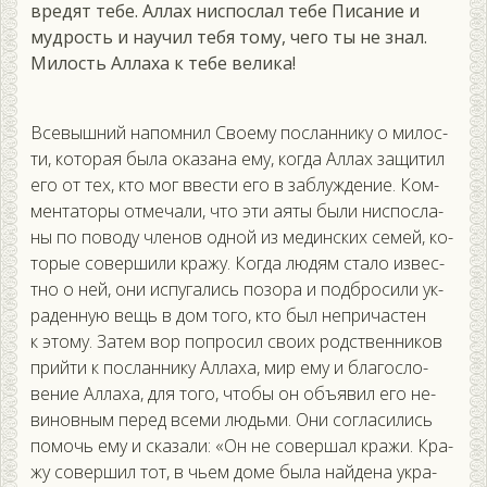
вредят тебе. Аллах ниспослал тебе Писание и
мудрость и научил тебя тому, чего ты не знал.
Милость Аллаха к тебе велика!
Все­выш­ний на­пом­нил Сво­ему пос­ланни­ку о ми­лос­
ти, ко­торая бы­ла ока­зана ему, ког­да Ал­лах за­щитил
его от тех, кто мог ввес­ти его в заб­лужде­ние. Ком­
мента­торы от­ме­чали, что эти а­яты бы­ли нис­посла­
ны по по­воду чле­нов од­ной из ме­дин­ских се­мей, ко­
торые со­вер­ши­ли кра­жу. Ког­да лю­дям ста­ло из­вес­
тно о ней, они ис­пу­гались по­зора и под­бро­сили ук­
ра­ден­ную вещь в дом то­го, кто был неп­ри­час­тен
к это­му. За­тем вор поп­ро­сил сво­их родс­твен­ни­ков
прий­ти к пос­ланни­ку Ал­ла­ха, мир ему и бла­гос­ло­
вение Ал­ла­ха, для то­го, что­бы он объ­явил его не­
винов­ным пе­ред все­ми людь­ми. Они сог­ла­сились
по­мочь ему и ска­зали: «Он не со­вер­шал кра­жи. Кра­
жу со­вер­шил тот, в чь­ем до­ме бы­ла най­де­на ук­ра­