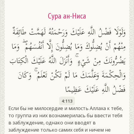
Сура ан-Ниса
وَلَوْلَا فَضْلُ اللَّهِ عَلَيْكَ وَرَحْمَتُهُ لَهَمَّتْ طَائِفَةٌ
مِنْهُمْ أَنْ يُضِلُّوكَ وَمَا يُضِلُّونَ إِلَّا أَنْفُسَهُمْ ۖ وَمَا
يَضُرُّونَكَ مِنْ شَيْءٍ ۚ وَأَنْزَلَ اللَّهُ عَلَيْكَ الْكِتَابَ
وَالْحِكْمَةَ وَعَلَّمَكَ مَا لَمْ تَكُنْ تَعْلَمُ ۚ وَكَانَ
فَضْلُ اللَّهِ عَلَيْكَ عَظِيمًا
4:113
Если бы не милосердие и милость Аллаха к тебе,
то группа из них вознамерилась бы ввести тебя
в заблуждение, однако они вводят в
заблуждение только самих себя и ничем не