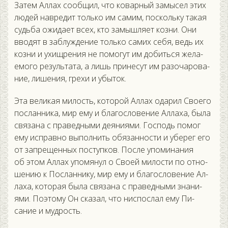
За­тем Ал­лах со­об­щил, что ко­вар­ный за­мысел этих
лю­дей нав­ре­дит толь­ко им са­мим, пос­коль­ку та­кая
судь­ба ожи­да­ет всех, кто за­мыш­ля­ет коз­ни. Они
вво­дят в заб­лужде­ние толь­ко са­мих се­бя, ведь их
коз­ни и ухищ­ре­ния не по­могут им до­бить­ся же­ла­
емо­го ре­зуль­та­та, а лишь при­несут им ра­зоча­рова­
ние, ли­шения, гре­хи и убы­ток.
Эта ве­ликая ми­лость, ко­торой Ал­лах ода­рил Сво­его
пос­ланни­ка, мир ему и бла­гос­ло­вение Ал­ла­ха, бы­ла
свя­зана с пра­вед­ны­ми де­яни­ями. Гос­подь по­мог
ему ис­прав­но вы­пол­нить обя­зан­ности и убе­рег его
от зап­ре­щен­ных пос­тупков. Пос­ле упо­мина­ния
об этом Ал­лах упо­мянул о Сво­ей ми­лос­ти по от­но­
шению к Пос­ланни­ку, мир ему и бла­гос­ло­вение Ал­
ла­ха, ко­торая бы­ла свя­зана с пра­вед­ны­ми зна­ни­
ями. По­это­му Он ска­зал, что нис­послал ему Пи­
сание и муд­рость.