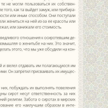
те не мог­ли поль­зо­вать­ся их собс­твен­
е то­го, как та вый­дет за­муж, или при­бира­
н­ности или иным спо­собом. Они пос­ту­пали
­тели же­нить­ся на ней из-за ее кра­соты или
е­жал, или за­нижа­ли его сто­имость.
­вед­ли­вого от­но­шения к оси­ротев­шим де­
 раз­мышляя о же­нить­бе на них. Это зна­чит,
е­лать это­го, что мы уже об­су­дили на кон­
ей и ве­лел от­да­вать им по­лага­ющу­юся им
и­ми. Он зап­ре­тил прис­ва­ивать их иму­щес­
 о них, по­буж­дать их вы­пол­нять по­веле­ния
уны си­рот не­сут от­ветс­твен­ность за них
аний ре­лигии. За­бота о си­ротах в мир­ских
­зо­вание его на­илуч­шим об­ра­зом в ин­те­