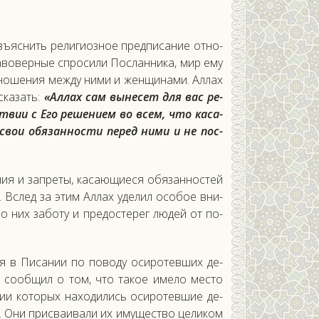
ъ­яс­нить ре­лиги­оз­ное пред­пи­сание от­но­
ра­вовер­ные спро­сили Пос­ланни­ка, мир ему
т­но­шения меж­ду ни­ми и жен­щи­нами. Ал­лах
ска­зать:
«Ал­лах сам вы­несет для вас ре­
твии с Его ре­шени­ем во всем, что ка­са­
свои обя­зан­ности пе­ред ни­ми и не пос­
ия и зап­ре­ты, ка­са­ющи­еся обя­зан­ностей
. Вслед за этим Ал­лах уде­лил осо­бое вни­
 них за­боту и пре­дос­те­рег лю­дей от по­
­ся в Пи­сании по по­воду оси­ротев­ших де­
й со­об­щил о том, что та­кое име­ло мес­то
нии ко­торых на­ходи­лись оси­ротев­шие де­
о. Они прис­ва­ива­ли их иму­щес­тво це­ликом