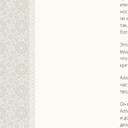
или
ност
ли 
так,
бо­г
Это
вуш­
что
кре
Ал­
част
тво,
Он в
Ал­
и д
де­