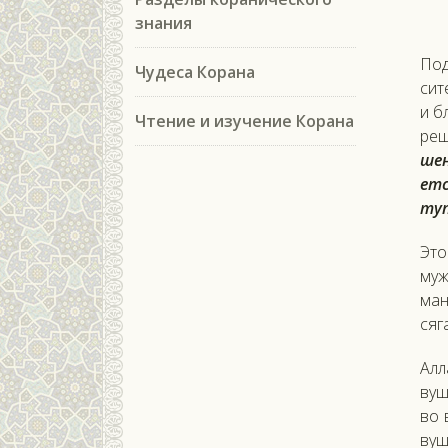
знания
Под 
Чудеса Корана
сит
и бл
Чтение и изучение Корана
ре­
шен
ет­
ту­п
Это
муж
ман
сяга
Ал­
вуш
во 
вуш­