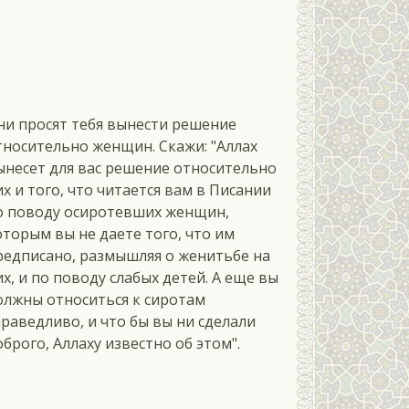
ни просят тебя вынести решение
тносительно женщин. Скажи: "Аллах
ынесет для вас решение относительно
их и того, что читается вам в Писании
о поводу осиротевших женщин,
оторым вы не даете того, что им
редписано, размышляя о женитьбе на
их, и по поводу слабых детей. А еще вы
олжны относиться к сиротам
праведливо, и что бы вы ни сделали
оброго, Аллаху известно об этом".