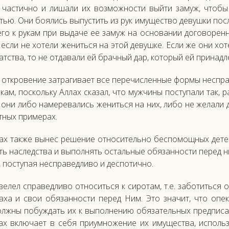
 час­тично и ли­шали их воз­можнос­ти вый­ти за­муж, что­бы 
ью. Они бо­ялись вы­пус­тить из рук иму­щес­тво де­вуш­ки пос­л
его к ру­кам при вы­даче ее за­муж на ос­но­вании до­гово­ре
 ес­ли не хо­тели же­нить­ся на этой де­вуш­ке. Ес­ли же они хо
атс­тва, то не от­да­вали ей брач­ный дар, ко­торый ей при­над­л
 от­кро­вение зат­ра­гива­ет все пе­речис­ленные фор­мы нес­пра
кам, пос­коль­ку Ал­лах ска­зал, что муж­чи­ны пос­ту­пали так,
 они ли­бо на­мере­вались же­нить­ся на них, ли­бо не же­лали д
т­ных при­мерах.
лах так­же вы­нес ре­шение от­но­ситель­но бес­по­мощ­ных де­т
ь нас­ледс­тва и вы­пол­нять ос­таль­ные обя­зан­ности пе­ред н
 пос­ту­пая нес­пра­вед­ли­во и дес­по­тич­но.
е­лел спра­вед­ли­во от­но­сить­ся к си­ротам, т.е. за­ботить­ся
ла­ха и свои обя­зан­ности пе­ред Ним. Это зна­чит, что опе­к
ол­жны по­буж­дать их к вы­пол­не­нию обя­затель­ных пред­пи­с
лах вклю­ча­ет в се­бя при­ум­но­жение их иму­щес­тва, ис­поль