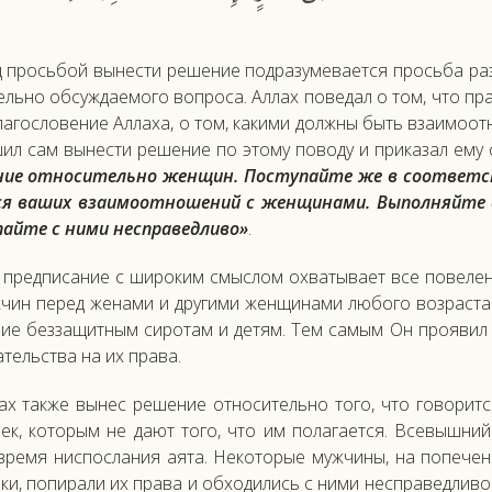
прось­бой вы­нес­ти ре­шение под­ра­зуме­ва­ет­ся прось­ба раз
ель­но об­сужда­емо­го воп­ро­са. Ал­лах по­ведал о том, что п
а­гос­ло­вение Ал­ла­ха, о том, ка­кими дол­жны быть вза­имо­о
шил сам вы­нес­ти ре­шение по это­му по­воду и при­казал ему 
ие от­но­ситель­но жен­щин. Пос­ту­пай­те же в со­от­ветс­
ся ва­ших вза­имо­от­но­шений с жен­щи­нами. Вы­пол­няй­те 
ай­те с ни­ми нес­пра­вед­ли­во»
.
 пред­пи­сание с ши­роким смыс­лом ох­ва­тыва­ет все по­веле­н
­чин пе­ред же­нами и дру­гими жен­щи­нами лю­бого воз­раста
ие без­за­щит­ным си­ротам и де­тям. Тем са­мым Он про­явил о
­тель­ства на их пра­ва.
лах так­же вы­нес ре­шение от­но­ситель­но то­го, что го­ворит
ек, ко­торым не да­ют то­го, что им по­лага­ет­ся. Все­выш­ни
вре­мя нис­посла­ния а­ята. Не­кото­рые муж­чи­ны, на по­пече­
ки, по­пира­ли их пра­ва и об­хо­дились с ни­ми нес­пра­вед­ли­в