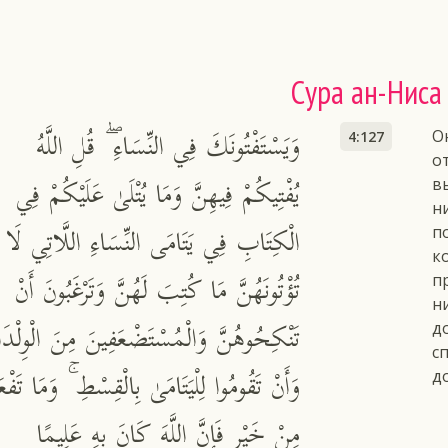
Сура ан-Ниса
وَيَسْتَفْتُونَكَ فِي النِّسَاءِ ۖ قُلِ اللَّهُ
О
4:127
о
يُفْتِيكُمْ فِيهِنَّ وَمَا يُتْلَىٰ عَلَيْكُمْ فِي
в
н
الْكِتَابِ فِي يَتَامَى النِّسَاءِ اللَّاتِي لَا
п
к
تُؤْتُونَهُنَّ مَا كُتِبَ لَهُنَّ وَتَرْغَبُونَ أَنْ
п
н
تَنْكِحُوهُنَّ وَالْمُسْتَضْعَفِينَ مِنَ الْوِلْدَا
д
с
وَأَنْ تَقُومُوا لِلْيَتَامَىٰ بِالْقِسْطِ ۚ وَمَا تَفْعَ
д
مِنْ خَيْرٍ فَإِنَّ اللَّهَ كَانَ بِهِ عَلِيمًا