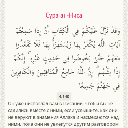
Сура ан-Ниса
وَقَدْ نَزَّلَ عَلَيْكُمْ فِي الْكِتَابِ أَنْ إِذَا سَمِعْتُمْ
آيَاتِ اللَّهِ يُكْفَرُ بِهَا وَيُسْتَهْزَأُ بِهَا فَلَا تَقْعُدُوا
مَعَهُمْ حَتَّىٰ يَخُوضُوا فِي حَدِيثٍ غَيْرِهِ ۚ إِنَّكُمْ
إِذًا مِثْلُهُمْ ۗ إِنَّ اللَّهَ جَامِعُ الْمُنَافِقِينَ وَالْكَافِرِينَ
فِي جَهَنَّمَ جَمِيعًا
4:140
Он уже ниспослал вам в Писании, чтобы вы не
садились вместе с ними, если услышите, как они
не веруют в знамения Аллаха и насмехаются над
ними, пока они не увлекутся другим разговором.