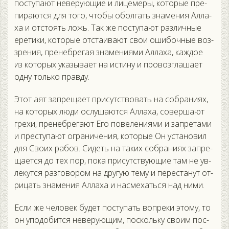
пос­ту­па­ют не­веру­ющие и ли­цеме­ры, ко­торые пре­
пира­ют­ся для то­го, что­бы обол­гать зна­мения Ал­ла­
ха и от­сто­ять ложь. Так же пос­ту­па­ют раз­личные
ере­тики, ко­торые от­ста­ива­ют свои оши­боч­ные воз­
зре­ния, пре­неб­ре­гая зна­мени­ями Ал­ла­ха, каж­дое
из ко­торых ука­зыва­ет на ис­ти­ну и про­воз­гла­ша­ет
од­ну толь­ко прав­ду.
Этот а­ят зап­ре­ща­ет при­сутс­тво­вать на соб­ра­ни­ях,
на ко­торых лю­ди ос­лу­ша­ют­ся Ал­ла­ха, со­вер­ша­ют
гре­хи, пре­неб­ре­га­ют Его по­веле­ни­ями и зап­ре­тами
и прес­ту­па­ют ог­ра­ниче­ния, ко­торые Он ус­та­новил
для Сво­их ра­бов. Си­деть на та­ких соб­ра­ни­ях зап­ре­
ща­ет­ся до тех пор, по­ка при­сутс­тву­ющие там не ув­
ле­кут­ся раз­го­вором на дру­гую те­му и пе­рес­та­нут от­
ри­цать зна­мения Ал­ла­ха и нас­ме­хать­ся над ни­ми.
Ес­ли же че­ловек бу­дет пос­ту­пать воп­ре­ки это­му, то
он упо­добит­ся не­веру­ющим, пос­коль­ку сво­им пос­