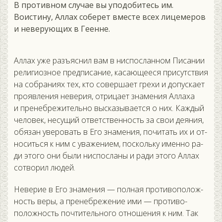
В противном случае вы уподобитесь им.
Воистину, Аллах соберет вместе всех лицемеров
и неверующих в Геенне.
Ал­лах уже разъ­яс­нил вам в нис­послан­ном Пи­сании
ре­лиги­оз­ное пред­пи­сание, ка­са­юще­еся при­сутс­твия
на соб­ра­ни­ях тех, кто со­вер­ша­ет гре­хи и до­пус­ка­ет
про­яв­ле­ния не­верия, от­ри­ца­ет зна­мения Ал­ла­ха
и пре­неб­ре­житель­но выс­ка­зыва­ет­ся о них. Каж­дый
че­ловек, не­сущий от­ветс­твен­ность за свои де­яния,
обя­зан уве­ровать в Его зна­мения, по­читать их и от­
но­сить­ся к ним с ува­жени­ем, пос­коль­ку имен­но ра­
ди это­го они бы­ли нис­посла­ны и ра­ди это­го Ал­лах
сот­во­рил лю­дей.
Не­верие в Его зна­мения — пол­ная про­тиво­полож­
ность ве­ры, а пре­неб­ре­жение ими — про­тиво­
полож­ность поч­ти­тель­но­го от­но­шения к ним. Так