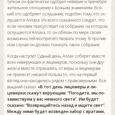
тупком он фак­ти­чес­ки одоб­рит не­верие и пре­неб­ре­
житель­ное от­но­шение к Божь­им зна­мени­ям. Вся­
кий, кто одоб­ря­ет ос­лу­шание, по­добен то­му, кто ос­
лу­ша­ет­ся Ал­ла­ха. Из все­го ска­зан­но­го сле­ду­ет, что
ес­ли че­ловек при­сутс­тву­ет на соб­ра­нии, на ко­тором
ос­лу­ша­ют­ся Ал­ла­ха, то он обя­зан по ме­ре сво­их
воз­можнос­тей вос­пре­пятс­тво­вать это­му. В про­тив­
ном слу­чае он дол­жен по­кинуть та­кое соб­ра­ние.
Ког­да нас­ту­пит Суд­ный день, Ал­лах со­берет вмес­те
всех не­веру­ющих и ли­цеме­ров, пос­коль­ку они дру­
жили и вмес­те от­ре­кались от ве­ры, и ли­цеме­рам
не при­несет ни­какой поль­зы то, что на пер­вый
взгляд они на­ходи­лись ря­дом с пра­вовер­ны­ми. Все­
выш­ний ска­зал:
«В тот день ли­цеме­ры и ли­
цемер­ки ска­жут ве­ру­ющим: “По­годи­те, мы по­
за­имс­тву­ем у вас нем­но­го све­та”. Им бу­дет
ска­зано: “Воз­вра­щай­тесь на­зад и ищи­те свет”.
Меж­ду ни­ми бу­дет воз­ве­ден за­бор с вра­тами,