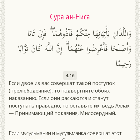
Сура ан-Ниса
وَاللَّذَانِ يَأْتِيَانِهَا مِنْكُمْ فَآذُوهُمَا ۖ فَإِنْ تَابَا
وَأَصْلَحَا فَأَعْرِضُوا عَنْهُمَا ۗ إِنَّ اللَّهَ كَانَ تَوَّابًا
رَحِيمًا
4:16
Если двое из вас совершат такой поступок
(прелюбодеяние), то подвергните обоих
наказанию. Если они раскаются и станут
поступать праведно, то оставьте их, ведь Аллах
— Принимающий покаяния, Милосердный.
Если мусульманин и мусульманка совершат этот