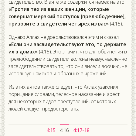
свидетельство. В аяте же содержится намек на это:
«Против тех из ваших женщин, которые
совершат мерзкий поступок [прелюбодеяние],
призовите в свидетели четырех из вас»
(4:15).
Однако Аллах не довольствовался этим и сказал:
«Если они засвидетельствуют это, то держите
их в домах»
(4:15). Это значит, что для обвинения в
прелюбодеянии свидетели должны недвусмысленно
засвидетельствовать то, что они видели воочию, не
используя намеков и образных выражений.
Из этих аятов также следует, что Аллах узаконил
порицание словами, телесное наказание и арест
для некоторых видов преступлений, от которых
людей следует предостерегать.
4:15
4:16
4:17-18