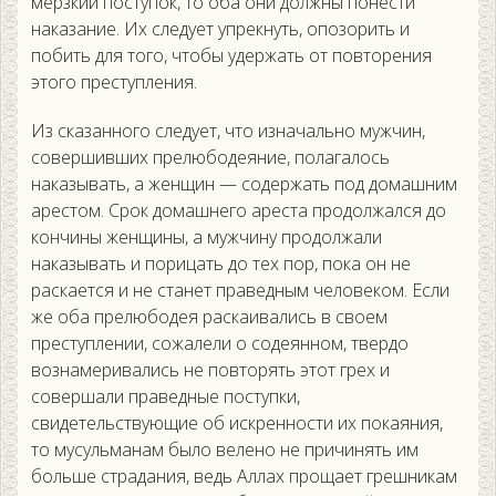
мерзкий поступок, то оба они должны понести
наказание. Их следует упрекнуть, опозорить и
побить для того, чтобы удержать от повторения
этого преступления.
Из сказанного следует, что изначально мужчин,
совершивших прелюбодеяние, полагалось
наказывать, а женщин — содержать под домашним
арестом. Срок домашнего ареста продолжался до
кончины женщины, а мужчину продолжали
наказывать и порицать до тех пор, пока он не
раскается и не станет праведным человеком. Если
же оба прелюбодея раскаивались в своем
преступлении, сожалели о содеянном, твердо
вознамеривались не повторять этот грех и
совершали праведные поступки,
свидетельствующие об искренности их покаяния,
то мусульманам было велено не причинять им
больше страдания, ведь Аллах прощает грешникам