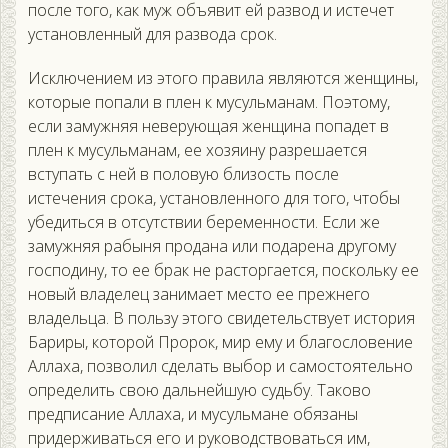
после того, как муж объявит ей развод и истечет
установленный для развода срок.
Исключением из этого правила являются женщины,
которые попали в плен к мусульманам. Поэтому,
если замужняя неверующая женщина попадет в
плен к мусульманам, ее хозяину разрешается
вступать с ней в половую близость после
истечения срока, установленного для того, чтобы
убедиться в отсутствии беременности. Если же
замужняя рабыня продана или подарена другому
господину, то ее брак не расторгается, поскольку ее
новый владелец занимает место ее прежнего
владельца. В пользу этого свидетельствует история
Бариры, которой Пророк, мир ему и благословение
Аллаха, позволил сделать выбор и самостоятельно
определить свою дальнейшую судьбу. Таково
предписание Аллаха, и мусульмане обязаны
придерживаться его и руководствоваться им,