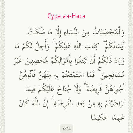
Сура ан-Ниса
وَالْمُحْصَنَاتُ مِنَ النِّسَاءِ إِلَّا مَا مَلَكَتْ
أَيْمَانُكُمْ ۖ كِتَابَ اللَّهِ عَلَيْكُمْ ۚ وَأُحِلَّ لَكُمْ مَا
وَرَاءَ ذَٰلِكُمْ أَنْ تَبْتَغُوا بِأَمْوَالِكُمْ مُحْصِنِينَ غَيْرَ
مُسَافِحِينَ ۚ فَمَا اسْتَمْتَعْتُمْ بِهِ مِنْهُنَّ فَآتُوهُنَّ
أُجُورَهُنَّ فَرِيضَةً ۚ وَلَا جُنَاحَ عَلَيْكُمْ فِيمَا
تَرَاضَيْتُمْ بِهِ مِنْ بَعْدِ الْفَرِيضَةِ ۚ إِنَّ اللَّهَ كَانَ
عَلِيمًا حَكِيمًا
4:24