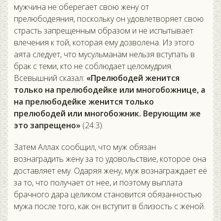
мужчина не оберегает свою жену от
прелюбодеяния, поскольку он удовлетворяет свою
страсть запрещенным образом и не испытывает
влечения к той, которая ему дозволена. Из этого
аята следует, что мусульманам нельзя вступать в
брак с теми, кто не соблюдает целомудрия.
Всевышний сказал:
«Прелюбодей женится
только на прелюбодейке или многобожнице, а
на прелюбодейке женится только
прелюбодей или многобожник. Верующим же
это запрещено»
(24:3).
Затем Аллах сообщил, что муж обязан
вознаградить жену за то удовольствие, которое она
доставляет ему. Одаряя жену, муж вознаграждает её
за то, что получает от нее, и поэтому выплата
брачного дара целиком становится обязанностью
мужа после того, как он вступит в близость с женой.