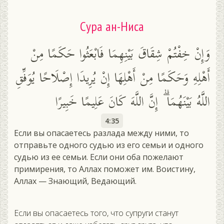
Сура ан-Ниса
وَإِنْ خِفْتُمْ شِقَاقَ بَيْنِهِمَا فَابْعَثُوا حَكَمًا مِنْ
أَهْلِهِ وَحَكَمًا مِنْ أَهْلِهَا إِنْ يُرِيدَا إِصْلَاحًا يُوَفِّقِ
اللَّهُ بَيْنَهُمَا ۗ إِنَّ اللَّهَ كَانَ عَلِيمًا خَبِيرًا
4:35
Если вы опасаетесь разлада между ними, то
отправьте одного судью из его семьи и одного
судью из ее семьи. Если они оба пожелают
примирения, то Аллах поможет им. Воистину,
Аллах — Знающий, Ведающий.
Если вы опасаетесь того, что супруги станут