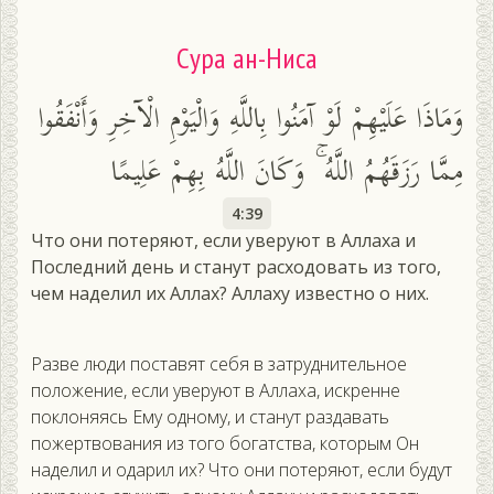
Сура ан-Ниса
وَمَاذَا عَلَيْهِمْ لَوْ آمَنُوا بِاللَّهِ وَالْيَوْمِ الْآخِرِ وَأَنْفَقُوا
مِمَّا رَزَقَهُمُ اللَّهُ ۚ وَكَانَ اللَّهُ بِهِمْ عَلِيمًا
4:39
Что они потеряют, если уверуют в Аллаха и
Последний день и станут расходовать из того,
чем наделил их Аллах? Аллаху известно о них.
Разве люди поставят себя в затруднительное
положение, если уверуют в Аллаха, искренне
поклоняясь Ему одному, и станут раздавать
пожертвования из того богатства, которым Он
наделил и одарил их? Что они потеряют, если будут