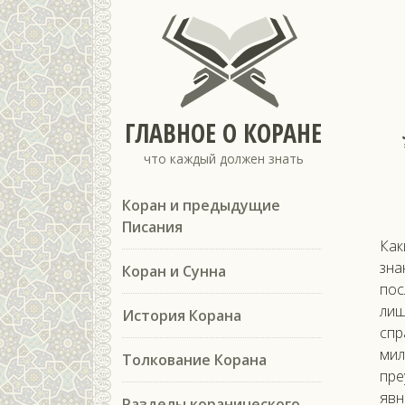
ГЛАВНОЕ О КОРАНЕ
что каждый должен знать
Коран и предыдущие
Писания
Как
зна
Коран и Сунна
пос
лиш
История Корана
спр
мил
Толкование Корана
пре
явн
Разделы коранического