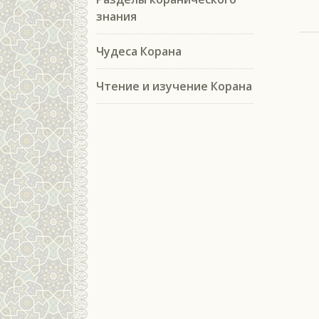
знания
Чудеса Корана
Чтение и изучение Корана