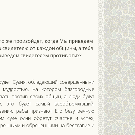
то же произойдет, когда Мы приведем
о свидетелю от каждой общины, а тебя
риведем свидетелем против этих?
р будет Судия, обладающий совершенными
 мудростью, на котором благородные
овать против своих общин, а люди будут
ом, это будет самый всеобъемлющий,
азанию рабы признают Его безупречную
ом суде одни обретут счастье и успех,
зоренными и обреченными на бесславие и