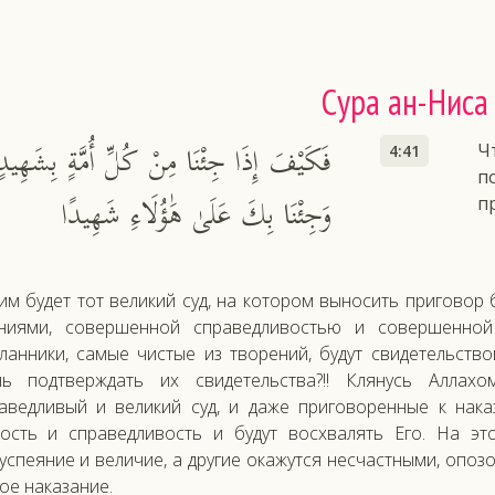
Сура ан-Ниса
فَكَيْفَ إِذَا جِئْنَا مِنْ كُلِّ أُمَّةٍ بِشَهِيدٍ
Ч
4:41
п
وَجِئْنَا بِكَ عَلَىٰ هَٰؤُلَاءِ شَهِيدًا
п
им будет тот великий суд, на котором выносить пригово
ниями, совершенной справедливостью и совершенной
ланники, самые чистые из творений, будут свидетельств
ь подтверждать их свидетельства?!! Клянусь Аллах
аведливый и великий суд, и даже приговоренные к нак
ость и справедливость и будут восхвалять Его. На эт
успеяние и величие, а другие окажутся несчастными, опо
ое наказание.