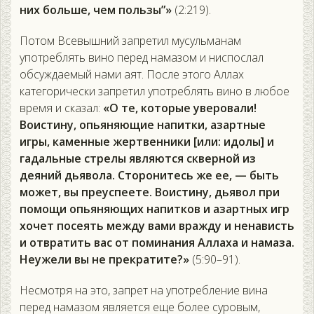
них больше, чем пользы”»
(2:219).
Потом Всевышний запретил мусульманам
употреблять вино перед намазом и ниспослал
обсуждаемый нами аят. После этого Аллах
категорически запретил употреблять вино в любое
время и сказал:
«О те, которые уверовали!
Воистину, опьяняющие напитки, азартные
игры, каменные жертвенники [или: идолы] и
гадальные стрелы являются скверной из
деяний дьявола. Сторонитесь же ее, — быть
может, вы преуспеете. Воистину, дьявол при
помощи опьяняющих напитков и азартных игр
хочет посеять между вами вражду и ненависть
и отвратить вас от поминания Аллаха и намаза.
Неужели вы не прекратите?»
(5:90–91).
Несмотря на это, запрет на употребление вина
перед намазом является еще более суровым,