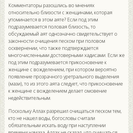
Комментаторы разошлись во мнениях
относительно близости с женщинами, которая
упоминается в этом аяте? Если под этим
подразумевается половая близость, то
обсуждаемый аят однозначно свидетельствует о
законности очищения песком при половом
осквернении, что также подтверждается
многочисленными достоверными хадисами. Если же
под этим подразумевается прикосновение к
женщине с вожделением, при котором вероятно
появление прозрачного уретрального выделения
(мази), то из этого аята следует, что прикосновение
к женщине с вожделением делает омовение
недействительным.
Поскольку Аллах разрешил очищаться песком тем,
кто не нашел воды, богословы считали
обязательным искать воду при наступлении
времени намаза. Аллах не сказал, что очищаться