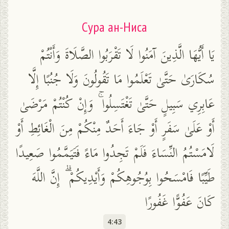
Сура ан-Ниса
يَا أَيُّهَا الَّذِينَ آمَنُوا لَا تَقْرَبُوا الصَّلَاةَ وَأَنْتُمْ
سُكَارَىٰ حَتَّىٰ تَعْلَمُوا مَا تَقُولُونَ وَلَا جُنُبًا إِلَّا
عَابِرِي سَبِيلٍ حَتَّىٰ تَغْتَسِلُوا ۚ وَإِنْ كُنْتُمْ مَرْضَىٰ
أَوْ عَلَىٰ سَفَرٍ أَوْ جَاءَ أَحَدٌ مِنْكُمْ مِنَ الْغَائِطِ أَوْ
لَامَسْتُمُ النِّسَاءَ فَلَمْ تَجِدُوا مَاءً فَتَيَمَّمُوا صَعِيدًا
طَيِّبًا فَامْسَحُوا بِوُجُوهِكُمْ وَأَيْدِيكُمْ ۗ إِنَّ اللَّهَ
كَانَ عَفُوًّا غَفُورًا
4:43