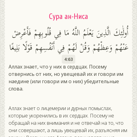
Сура ан-Ниса
أُولَٰئِكَ الَّذِينَ يَعْلَمُ اللَّهُ مَا فِي قُلُوبِهِمْ فَأَعْرِضْ
عَنْهُمْ وَعِظْهُمْ وَقُلْ لَهُمْ فِي أَنْفُسِهِمْ قَوْلًا بَلِيغًا
4:63
Аллах знает, что у них в сердцах. Посему
отвернись от них, но увещевай их и говори им
наедине (или говори им о них) убедительные
слова.
Аллах знает о лицемерии и дурных помыслах,
которые укоренились в их сердцах. Посему не
обращай на них внимания и не отвечай на то, что
они совершают, а лишь увещевай их, разъясняя им