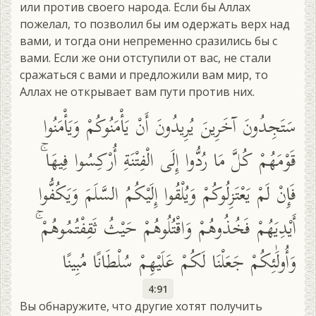
или против своего народа. Если бы Аллах
пожелал, то позволил бы им одержать верх над
вами, и тогда они непременно сразились бы с
вами. Если же они отступили от вас, не стали
сражаться с вами и предложили вам мир, то
Аллах не открывает вам пути против них.
سَتَجِدُونَ آخَرِينَ يُرِيدُونَ أَنْ يَأْمَنُوكُمْ وَيَأْمَنُوا
قَوْمَهُمْ كُلَّ مَا رُدُّوا إِلَى الْفِتْنَةِ أُرْكِسُوا فِيهَا ۚ
فَإِنْ لَمْ يَعْتَزِلُوكُمْ وَيُلْقُوا إِلَيْكُمُ السَّلَمَ وَيَكُفُّوا
أَيْدِيَهُمْ فَخُذُوهُمْ وَاقْتُلُوهُمْ حَيْثُ ثَقِفْتُمُوهُمْ ۚ
وَأُولَٰئِكُمْ جَعَلْنَا لَكُمْ عَلَيْهِمْ سُلْطَانًا مُبِينًا
4:91
Вы обнаружите, что другие хотят получить