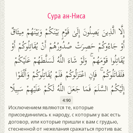
Сура ан-Ниса
إِلَّا الَّذِينَ يَصِلُونَ إِلَىٰ قَوْمٍ بَيْنَكُمْ وَبَيْنَهُمْ مِيثَاقٌ
أَوْ جَاءُوكُمْ حَصِرَتْ صُدُورُهُمْ أَنْ يُقَاتِلُوكُمْ أَوْ
يُقَاتِلُوا قَوْمَهُمْ ۚ وَلَوْ شَاءَ اللَّهُ لَسَلَّطَهُمْ عَلَيْكُمْ
فَلَقَاتَلُوكُمْ ۚ فَإِنِ اعْتَزَلُوكُمْ فَلَمْ يُقَاتِلُوكُمْ وَأَلْقَوْا
إِلَيْكُمُ السَّلَمَ فَمَا جَعَلَ اللَّهُ لَكُمْ عَلَيْهِمْ سَبِيلًا
4:90
Исключением являются те, которые
присоединились к народу, с которым у вас есть
договор, или которые пришли к вам с грудью,
стесненной от нежелания сражаться против вас