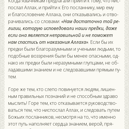
Ког­да языч­ни­кам пред­ла­гали прий­ти к то­му, что нис­
послал Ал­лах, и прий­ти к Его пос­ланни­ку, мир ему
и бла­гос­ло­вение Ал­ла­ха, они от­ка­зыва­лись и от­во­
рачи­вались со сло­вами:
«Нам дос­та­точ­но той ре­
лигии, ко­торую ис­по­ведо­вали на­ши пред­ки, да­же
ес­ли она яв­ля­ет­ся неп­ра­виль­ной и не по­может
нам спас­тись от на­каза­ния Ал­ла­ха»
. Ес­ли бы их
пред­ки бы­ли бла­гора­зум­ны­ми и уче­ными людь­ми, то
по­доб­ные воз­зре­ния бы­ли бы ме­нее опас­ны­ми, од­
на­ко их пред­ки бы­ли не­разум­ны­ми глуп­ца­ми, не об­
ла­дав­ши­ми зна­ни­ем и не сле­довав­ши­ми пря­мым пу­
тем.
Го­ре же тем, кто сле­по по­вину­ет­ся лю­дям, ли­шен­
ным пра­виль­ных поз­на­ний и не спо­соб­ным здра­во
мыс­лить! Го­ре тем, кто от­ка­зыва­ет­ся ру­ководс­тво­
вать­ся тем, что нис­послал Ал­лах, и сле­довать пу­тем
Божь­их пос­ланни­ков, нес­мотря на то, что имен­но
этот путь на­пол­ня­ет сер­дца зна­ни­ем, ве­рой, пря­