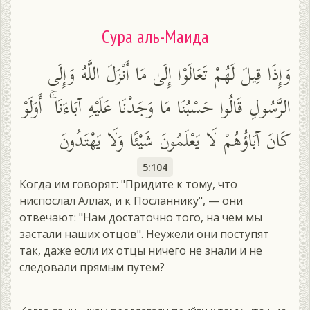
Сура аль-Маида
وَإِذَا قِيلَ لَهُمْ تَعَالَوْا إِلَىٰ مَا أَنْزَلَ اللَّهُ وَإِلَى
الرَّسُولِ قَالُوا حَسْبُنَا مَا وَجَدْنَا عَلَيْهِ آبَاءَنَا ۚ أَوَلَوْ
كَانَ آبَاؤُهُمْ لَا يَعْلَمُونَ شَيْئًا وَلَا يَهْتَدُونَ
5:104
Когда им говорят: "Придите к тому, что
ниспослал Аллах, и к Посланнику", — они
отвечают: "Нам достаточно того, на чем мы
застали наших отцов". Неужели они поступят
так, даже если их отцы ничего не знали и не
следовали прямым путем?