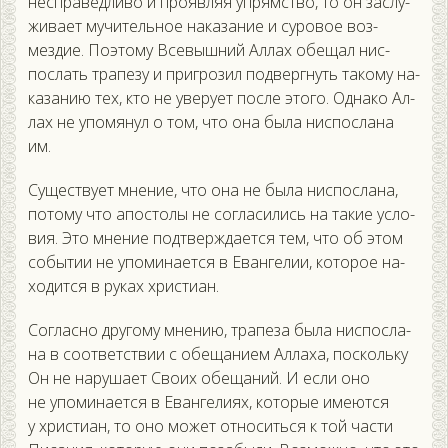
нес­пра­вед­ли­во и про­яв­ляя уп­рямс­тво, то он зас­лу­
жива­ет му­читель­ное на­каза­ние и су­ровое воз­
мездие. По­это­му Все­выш­ний Ал­лах обе­щал нис­
послать тра­пезу и приг­ро­зил под­вер­гнуть та­кому на­
каза­нию тех, кто не уве­ру­ет пос­ле это­го. Од­на­ко Ал­
лах не упо­мянул о том, что она бы­ла нис­посла­на
им.
Су­щес­тву­ет мне­ние, что она не бы­ла нис­посла­на,
по­тому что апос­то­лы не сог­ла­сились на та­кие ус­ло­
вия. Это мне­ние под­твержда­ет­ся тем, что об этом
со­бытии не упо­мина­ет­ся в Еван­ге­лии, ко­торое на­
ходит­ся в ру­ках хрис­ти­ан.
Сог­ласно дру­гому мне­нию, тра­пеза бы­ла нис­посла­
на в со­от­ветс­твии с обе­щани­ем Ал­ла­ха, пос­коль­ку
Он не на­руша­ет Сво­их обе­щаний. И ес­ли оно
не упо­мина­ет­ся в Еван­ге­ли­ях, ко­торые име­ют­ся
у хрис­ти­ан, то оно мо­жет от­но­сить­ся к той час­ти