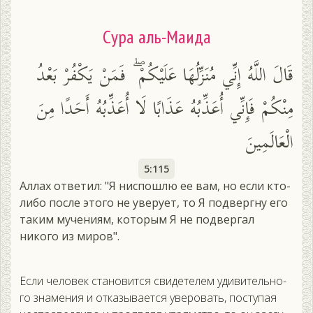
Сура аль-Маида
قَالَ اللَّهُ إِنِّي مُنَزِّلُهَا عَلَيْكُمْ ۖ فَمَنْ يَكْفُرْ بَعْدُ
مِنْكُمْ فَإِنِّي أُعَذِّبُهُ عَذَابًا لَا أُعَذِّبُهُ أَحَدًا مِنَ
الْعَالَمِينَ
5:115
Аллах ответил: "Я ниспошлю ее вам, но если кто-
либо после этого не уверует, то Я подвергну его
таким мучениям, которым Я не подвергал
никого из миров".
Ес­ли че­ловек ста­новит­ся сви­дете­лем уди­витель­но­
го зна­мения и от­ка­зыва­ет­ся уве­ровать, пос­ту­пая