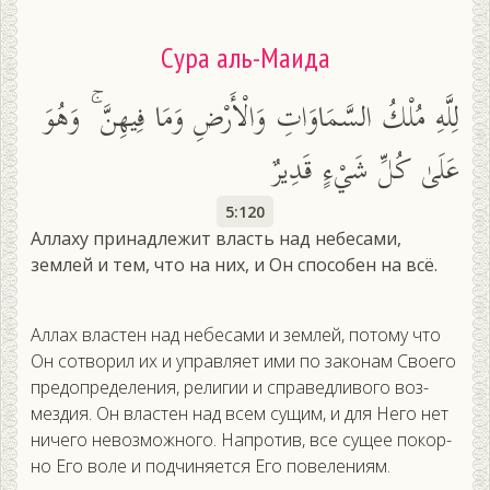
Сура аль-Маида
لِلَّهِ مُلْكُ السَّمَاوَاتِ وَالْأَرْضِ وَمَا فِيهِنَّ ۚ وَهُوَ
عَلَىٰ كُلِّ شَيْءٍ قَدِيرٌ
5:120
Аллаху принадлежит власть над небесами,
землей и тем, что на них, и Он способен на всё.
Ал­лах влас­тен над не­беса­ми и зем­лей, по­тому что
Он сот­во­рил их и уп­равля­ет ими по за­конам Сво­его
пре­доп­ре­деле­ния, ре­лигии и спра­вед­ли­вого воз­
мездия. Он влас­тен над всем су­щим, и для Не­го нет
ни­чего не­воз­можно­го. Нап­ро­тив, все су­щее по­кор­
но Его во­ле и под­чи­ня­ет­ся Его по­веле­ни­ям.