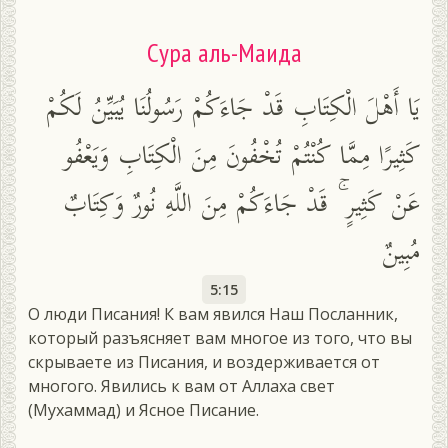
Сура аль-Маида
يَا أَهْلَ الْكِتَابِ قَدْ جَاءَكُمْ رَسُولُنَا يُبَيِّنُ لَكُمْ
كَثِيرًا مِمَّا كُنْتُمْ تُخْفُونَ مِنَ الْكِتَابِ وَيَعْفُو
عَنْ كَثِيرٍ ۚ قَدْ جَاءَكُمْ مِنَ اللَّهِ نُورٌ وَكِتَابٌ
مُبِينٌ
5:15
О люди Писания! К вам явился Наш Посланник,
который разъясняет вам многое из того, что вы
скрываете из Писания, и воздерживается от
многого. Явились к вам от Аллаха свет
(Мухаммад) и Ясное Писание.