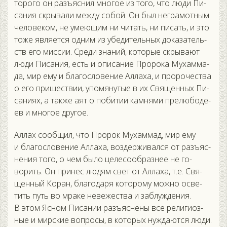
торо­го он разъ­яс­нил мно­гое из то­го, что лю­ди Пи­
сания скры­вали меж­ду со­бой. Он был нег­ра­мот­ным
че­лове­ком, не уме­ющим ни чи­тать, ни пи­сать, и это
то­же яв­ля­ет­ся од­ним из убе­дитель­ных до­каза­тель­
ств его мис­сии. Сре­ди зна­ний, ко­торые скры­ва­ют
лю­ди Пи­сания, есть и опи­сание Про­рока Му­хам­ма­
да, мир ему и бла­гос­ло­вение Ал­ла­ха, и про­рочес­тва
о его при­шес­твии, упо­мяну­тые в их Свя­щен­ных Пи­
сани­ях, а так­же а­ят о по­битии кам­ня­ми пре­любо­де­
ев и мно­гое дру­гое.
Ал­лах со­об­щил, что Про­рок Му­хам­мад, мир ему
и бла­гос­ло­вение Ал­ла­ха, воз­держи­вал­ся от разъ­яс­
не­ния то­го, о чем бы­ло це­лесо­об­разнее не го­
ворить. Он при­нес лю­дям свет от Ал­ла­ха, т.е. Свя­
щен­ный Ко­ран, бла­года­ря ко­торо­му мож­но ос­ве­
тить путь во мра­ке не­вежес­тва и заб­лужде­ния.
В этом Яс­ном Пи­сании разъ­яс­не­ны все ре­лиги­оз­
ные и мир­ские воп­ро­сы, в ко­торых нуж­да­ют­ся лю­ди.