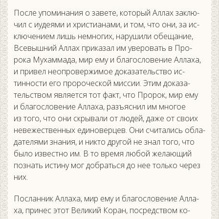
Пос­ле упо­мина­ния о за­вете, ко­торый Ал­лах зак­лю­
чил с и­уде­ями и хрис­ти­ана­ми, и том, что они, за ис­
клю­чени­ем лишь нем­но­гих, на­руши­ли обе­щание,
Все­выш­ний Ал­лах при­казал им уве­ровать в Про­
рока Му­хам­ма­да, мир ему и бла­гос­ло­вение Ал­ла­ха,
и при­вел не­оп­ро­вер­жи­мое до­каза­тель­ство ис­
тиннос­ти его про­рочес­кой мис­сии. Этим до­каза­
тель­ством яв­ля­ет­ся тот факт, что Про­рок, мир ему
и бла­гос­ло­вение Ал­ла­ха, разъ­яс­нил им мно­гое
из то­го, что они скры­вали от лю­дей, да­же от сво­их
не­вежес­твен­ных еди­новер­цев. Они счи­тались об­ла­
дате­лями зна­ния, и ник­то дру­гой не знал то­го, что
бы­ло из­вес­тно им. В то вре­мя лю­бой же­ла­ющий
поз­нать ис­ти­ну мог доб­рать­ся до нее толь­ко че­рез
них.
Пос­ланник Ал­ла­ха, мир ему и бла­гос­ло­вение Ал­ла­
ха, при­нес этот Ве­ликий Ко­ран, пос­редс­твом ко­