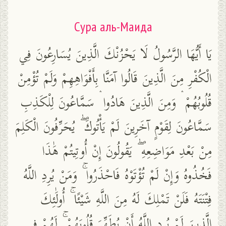
Сура аль-Маида
يَا أَيُّهَا الرَّسُولُ لَا يَحْزُنْكَ الَّذِينَ يُسَارِعُونَ فِي
الْكُفْرِ مِنَ الَّذِينَ قَالُوا آمَنَّا بِأَفْوَاهِهِمْ وَلَمْ تُؤْمِنْ
قُلُوبُهُمْ ۛ وَمِنَ الَّذِينَ هَادُوا ۛ سَمَّاعُونَ لِلْكَذِبِ
سَمَّاعُونَ لِقَوْمٍ آخَرِينَ لَمْ يَأْتُوكَ ۖ يُحَرِّفُونَ الْكَلِمَ
مِنْ بَعْدِ مَوَاضِعِهِ ۖ يَقُولُونَ إِنْ أُوتِيتُمْ هَٰذَا
فَخُذُوهُ وَإِنْ لَمْ تُؤْتَوْهُ فَاحْذَرُوا ۚ وَمَنْ يُرِدِ اللَّهُ
فِتْنَتَهُ فَلَنْ تَمْلِكَ لَهُ مِنَ اللَّهِ شَيْئًا ۚ أُولَٰئِكَ
الَّذِينَ لَمْ يُرِدِ اللَّهُ أَنْ يُطَهِّرَ قُلُوبَهُمْ ۚ لَهُمْ فِي