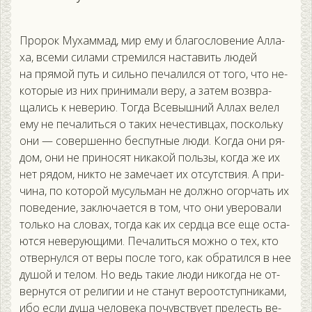
Про­рок Му­хам­мад, мир ему и бла­гос­ло­вение Ал­ла­
ха, все­ми си­лами стре­мил­ся нас­та­вить лю­дей
на пря­мой путь и силь­но пе­чалил­ся от то­го, что не­
кото­рые из них при­нима­ли ве­ру, а за­тем воз­вра­
щались к не­верию. Тог­да Все­выш­ний Ал­лах ве­лел
ему не пе­чалить­ся о та­ких не­чес­тивцах, пос­коль­ку
они — со­вер­шенно бес­путные лю­ди. Ког­да они ря­
дом, они не при­носят ни­какой поль­зы, ког­да же их
нет ря­дом, ник­то не за­меча­ет их от­сутс­твия. А при­
чина, по ко­торой му­суль­ман не дол­жно огор­чать их
по­веде­ние, зак­лю­ча­ет­ся в том, что они уве­рова­ли
толь­ко на сло­вах, тог­да как их сер­дца все еще ос­та­
ют­ся не­веру­ющи­ми. Пе­чалить­ся мож­но о тех, кто
от­вернул­ся от ве­ры пос­ле то­го, как об­ра­тил­ся в нее
ду­шой и те­лом. Но ведь та­кие лю­ди ни­ког­да не от­
вернут­ся от ре­лигии и не ста­нут ве­ро­от­ступ­ни­ками,
ибо ес­ли ду­ша че­лове­ка по­чувс­тву­ет пре­лесть ве­