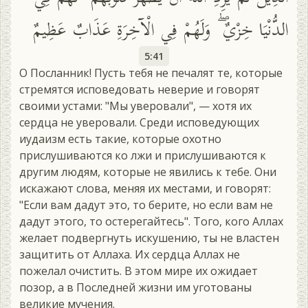
الدُّنْيَا خِزْيٌ ۖ وَلَهُمْ فِي الْآخِرَةِ عَذَابٌ عَظِيمٌ
5:41
О Посланник! Пусть тебя не печалят те, которые
стремятся исповедовать неверие и говорят
своими устами: "Мы уверовали", — хотя их
сердца не уверовали. Среди исповедующих
иудаизм есть такие, которые охотно
прислушиваются ко лжи и прислушиваются к
другим людям, которые не явились к тебе. Они
искажают слова, меняя их местами, и говорят:
"Если вам дадут это, то берите, но если вам не
дадут этого, то остерегайтесь". Того, кого Аллах
желает подвергнуть искушению, ты не властен
защитить от Аллаха. Их сердца Аллах не
пожелал очистить. В этом мире их ожидает
позор, а в Последней жизни им уготованы
великие мучения.