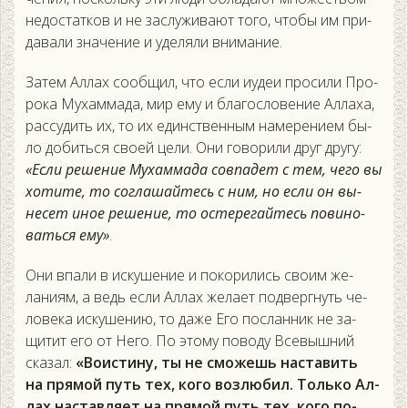
не­дос­татков и не зас­лу­жива­ют то­го, что­бы им при­
дава­ли зна­чение и уде­ляли вни­мание.
За­тем Ал­лах со­об­щил, что ес­ли и­удеи про­сили Про­
рока Му­хам­ма­да, мир ему и бла­гос­ло­вение Ал­ла­ха,
рас­су­дить их, то их единс­твен­ным на­мере­ни­ем бы­
ло до­бить­ся сво­ей це­ли. Они го­вори­ли друг дру­гу:
«Ес­ли ре­шение Му­хам­ма­да сов­па­дет с тем, че­го вы
хо­тите, то сог­ла­шай­тесь с ним, но ес­ли он вы­
несет иное ре­шение, то ос­те­регай­тесь по­вино­
вать­ся ему»
.
Они впа­ли в ис­ку­шение и по­кори­лись сво­им же­
лани­ям, а ведь ес­ли Ал­лах же­ла­ет под­вер­гнуть че­
лове­ка ис­ку­шению, то да­же Его пос­ланник не за­
щитит его от Не­го. По это­му по­воду Все­выш­ний
ска­зал:
«Во­ис­ти­ну, ты не смо­жешь нас­та­вить
на пря­мой путь тех, ко­го воз­лю­бил. Толь­ко Ал­
лах нас­тавля­ет на пря­мой путь тех, ко­го по­