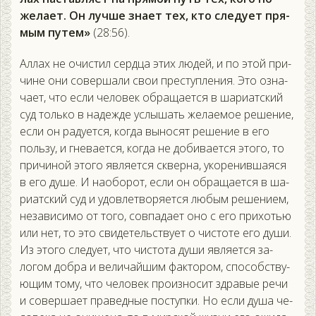
жела­ет. Он луч­ше зна­ет тех, кто сле­ду­ет пря­
мым пу­тем»
(28:56).
Ал­лах не очис­тил сер­дца этих лю­дей, и по этой при­
чине они со­вер­ша­ли свои прес­тупле­ния. Это оз­на­
ча­ет, что ес­ли че­ловек об­ра­ща­ет­ся в ша­ри­ат­ский
суд толь­ко в на­деж­де ус­лы­шать же­ла­емое ре­шение,
ес­ли он ра­ду­ет­ся, ког­да вы­носят ре­шение в его
поль­зу, и гне­ва­ет­ся, ког­да не до­бива­ет­ся это­го, то
при­чиной это­го яв­ля­ет­ся сквер­на, уко­ренив­ша­яся
в его ду­ше. И на­обо­рот, ес­ли он об­ра­ща­ет­ся в ша­
ри­ат­ский суд и удов­летво­ря­ет­ся лю­бым ре­шени­ем,
не­зави­симо от то­го, сов­па­да­ет оно с его при­хотью
или нет, то это сви­детель­ству­ет о чис­то­те его ду­ши.
Из это­го сле­ду­ет, что чис­то­та ду­ши яв­ля­ет­ся за­
логом доб­ра и ве­личай­шим фак­то­ром, спо­собс­тву­
ющим то­му, что че­ловек про­из­но­сит здра­вые ре­чи
и со­вер­ша­ет пра­вед­ные пос­тупки. Но ес­ли ду­ша че­