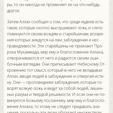
ры, то он ни­ког­да не про­меня­ет ее на что-ни­будь
дру­гое.
За­тем Ал­лах со­об­щил о том, что сре­ди и­уде­ев есть
та­кие, ко­торые охот­но выс­лу­шива­ют ложь и сле­по
по­вину­ют­ся сво­им вож­дям и ста­рей­ши­нам, воз­зре­
ния ко­торых зиж­дутся на лжи, заб­лужде­нии и нес­
пра­вед­ли­вос­ти. Эти ста­рей­ши­ны не приз­на­ют Про­
рока Му­хам­ма­да, мир ему и бла­гос­ло­вение Ал­ла­ха,
от­во­рачи­ва­ют­ся от не­го и ра­ду­ют­ся сво­им оши­
боч­ным взгля­дам. Они при­писы­ва­ют Не­бес­но­му От­
кро­вению тот смысл, ко­торый в не­го не вкла­дывал
Ал­лах, вво­дя лю­дей в заб­лужде­ние и от­вергая ис­ти­
ну. Они — про­повед­ни­ки заб­лужде­ния, ко­торые го­
ворят вся­кую ложь и ве­дут за со­бой лю­дей, ли­шен­
ных ра­зума и твер­дой ре­шимос­ти. И ес­ли они не по­
вину­ют­ся Божь­ему пос­ланни­ку, мир ему и бла­гос­ло­
вение Ал­ла­ха, то это­му не сле­ду­ет при­давать зна­
чения, пос­коль­ку эти лю­ди об­ла­да­ют мно­жес­твом