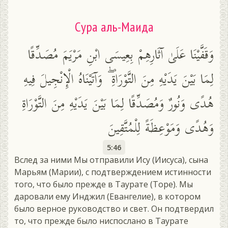
Сура аль-Маида
وَقَفَّيْنَا عَلَىٰ آثَارِهِمْ بِعِيسَى ابْنِ مَرْيَمَ مُصَدِّقًا
لِمَا بَيْنَ يَدَيْهِ مِنَ التَّوْرَاةِ ۖ وَآتَيْنَاهُ الْإِنْجِيلَ فِيهِ
هُدًى وَنُورٌ وَمُصَدِّقًا لِمَا بَيْنَ يَدَيْهِ مِنَ التَّوْرَاةِ
وَهُدًى وَمَوْعِظَةً لِلْمُتَّقِينَ
5:46
Вслед за ними Мы отправили Ису (Иисуса), сына
Марьям (Марии), с подтверждением истинности
того, что было прежде в Таурате (Торе). Мы
даровали ему Инджил (Евангелие), в котором
было верное руководство и свет. Он подтвердил
то, что прежде было ниспослано в Таурате