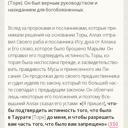
(Торе). Он был верным руководством и
назиданием для богобоязненных.
Вслед за про­рока­ми и пос­ланни­ками, ко­торые при­
нима­ли ре­шения на ос­но­вании То­ры, Ал­лах от­пра­
вил Сво­его ра­ба и пос­ланни­ка Ису, ду­ха от Ал­ла­ха
и Его сло­во, ко­торое бы­ло бро­шено Марь­ям. Он
от­пра­вил его под­твер­дить ис­тинность То­ры, ко­
торая бы­ла нис­посла­на преж­де, и зас­ви­детель­ство­
вать прав­ди­вость Му­сы и при­несен­но­го им Пи­
сания. Он про­дол­жал де­ло сво­его пред­шес­твен­ни­ка
и су­дил и­уде­ев по за­кону, ко­торый по боль­шей час­
ти сов­па­дал с пре­дыду­щим за­коном. Он об­легчил
лишь не­кото­рые его по­ложе­ния, и по­это­му Все­
выш­ний Ал­лах ска­зал его ус­та­ми:
«
[Я при­шел]
, что­
бы под­твер­дить ис­тинность то­го, что бы­ло
в Та­ура­те
[То­ре]
до ме­ня, и что­бы раз­ре­шить
вам часть то­го, что бы­ло вам зап­ре­щено»
(
3:50