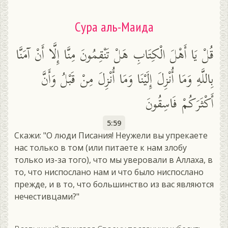
Сура аль-Маида
قُلْ يَا أَهْلَ الْكِتَابِ هَلْ تَنْقِمُونَ مِنَّا إِلَّا أَنْ آمَنَّا
بِاللَّهِ وَمَا أُنْزِلَ إِلَيْنَا وَمَا أُنْزِلَ مِنْ قَبْلُ وَأَنَّ
أَكْثَرَكُمْ فَاسِقُونَ
5:59
Скажи: "О люди Писания! Неужели вы упрекаете
нас только в том (или питаете к нам злобу
только из-за того), что мы уверовали в Аллаха, в
то, что ниспослано нам и что было ниспослано
прежде, и в то, что большинство из вас являются
нечестивцами?"