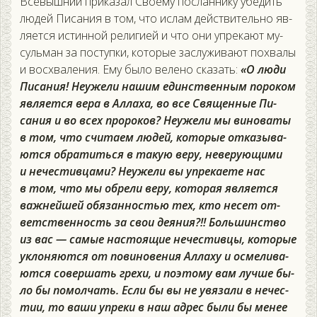
Все­выш­ний при­казал Сво­ему пос­ланни­ку убе­дить
лю­дей Пи­сания в том, что ис­лам дей­стви­тель­но яв­
ля­ет­ся ис­тинной ре­лиги­ей и что они уп­ре­ка­ют му­
суль­ман за пос­тупки, ко­торые зас­лу­жива­ют пох­ва­лы
и вос­хва­ления. Ему бы­ло ве­лено ска­зать:
«О лю­ди
Пи­сания! Не­уже­ли на­шим единс­твен­ным по­роком
яв­ля­ет­ся ве­ра в Ал­ла­ха, во все Свя­щен­ные Пи­
сания и во всех про­роков? Не­уже­ли мы ви­нова­ты
в том, что счи­та­ем лю­дей, ко­торые от­ка­зыва­
ют­ся об­ра­тить­ся в та­кую ве­ру, не­веру­ющи­ми
и не­чес­тивца­ми? Не­уже­ли вы уп­ре­ка­ете нас
в том, что мы об­ре­ли ве­ру, ко­торая яв­ля­ет­ся
важ­ней­шей обя­зан­ностью тех, кто не­сет от­
ветс­твен­ность за свои де­яния?!! Боль­шинс­тво
из вас — са­мые нас­то­ящие не­чес­тивцы, ко­торые
ук­ло­ня­ют­ся от по­вино­вения Ал­ла­ху и ос­ме­лива­
ют­ся со­вер­шать гре­хи, и по­это­му вам луч­ше бы­
ло бы по­мол­чать. Ес­ли бы вы не увя­зали в не­чес­
тии, то ва­ши уп­ре­ки в наш ад­рес бы­ли бы ме­нее