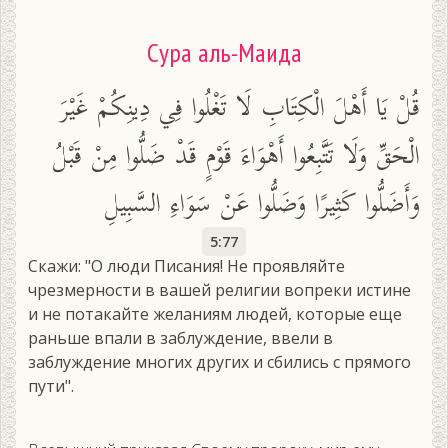
Сура аль-Маида
قُلْ يَا أَهْلَ الْكِتَابِ لَا تَغْلُوا فِي دِينِكُمْ غَيْرَ
الْحَقِّ وَلَا تَتَّبِعُوا أَهْوَاءَ قَوْمٍ قَدْ ضَلُّوا مِنْ قَبْلُ
وَأَضَلُّوا كَثِيرًا وَضَلُّوا عَنْ سَوَاءِ السَّبِيلِ
5:77
Скажи: "О люди Писания! Не проявляйте
чрезмерности в вашей религии вопреки истине
и не потакайте желаниям людей, которые еще
раньше впали в заблуждение, ввели в
заблуждение многих других и сбились с прямого
пути".