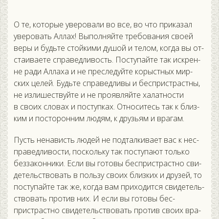
О те, ко­торые уве­рова­ли во все, во что при­казал
уве­ровать Ал­лах! Вы­пол­няй­те тре­бова­ния сво­ей
ве­ры и будь­те стой­ки­ми ду­шой и те­лом, ког­да вы от­
ста­ива­ете спра­вед­ли­вость. Пос­ту­пай­те так ис­крен­
не ра­ди Ал­ла­ха и не прес­ле­дуй­те ко­рыс­тных мир­
ских це­лей. Будь­те спра­вед­ли­вы и бес­пристрас­тны,
не из­ли­шес­твуй­те и не про­яв­ляй­те ха­лат­ности
в сво­их сло­вах и пос­тупках. От­но­ситесь так к близ­
ким и пос­то­рон­ним лю­дям, к друзь­ям и вра­гам.
Пусть не­нависть лю­дей не под­талки­ва­ет вас к нес­
пра­вед­ли­вос­ти, пос­коль­ку так пос­ту­па­ют толь­ко
без­за­кон­ни­ки. Ес­ли вы го­товы бес­пристрас­тно сви­
детель­ство­вать в поль­зу сво­их близ­ких и дру­зей, то
пос­ту­пай­те так же, ког­да вам при­ходит­ся сви­детель­
ство­вать про­тив них. И ес­ли вы го­товы бес­
пристрас­тно сви­детель­ство­вать про­тив сво­их вра­