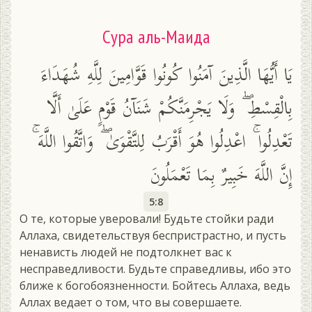
Сура аль-Маида
يَا أَيُّهَا الَّذِينَ آمَنُوا كُونُوا قَوَّامِينَ لِلَّهِ شُهَدَاءَ
بِالْقِسْطِ ۖ وَلَا يَجْرِمَنَّكُمْ شَنَآنُ قَوْمٍ عَلَىٰ أَلَّا
تَعْدِلُوا ۚ اعْدِلُوا هُوَ أَقْرَبُ لِلتَّقْوَىٰ ۖ وَاتَّقُوا اللَّهَ ۚ
إِنَّ اللَّهَ خَبِيرٌ بِمَا تَعْمَلُونَ
5:8
О те, которые уверовали! Будьте стойки ради
Аллаха, свидетельствуя беспристрастно, и пусть
ненависть людей не подтолкнет вас к
несправедливости. Будьте справедливы, ибо это
ближе к богобоязненности. Бойтесь Аллаха, ведь
Аллах ведает о том, что вы совершаете.