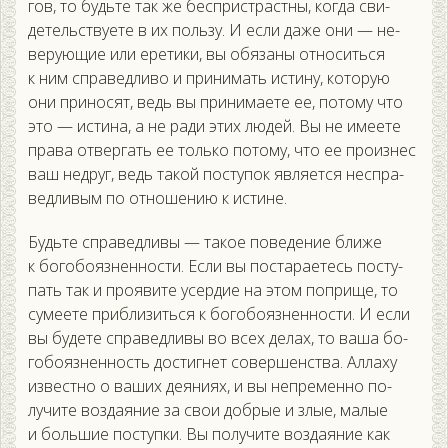
гов, то будь­те так же бес­пристрас­тны, ког­да сви­
детель­ству­ете в их поль­зу. И ес­ли да­же они — не­
веру­ющие или ере­тики, вы обя­заны от­но­сить­ся
к ним спра­вед­ли­во и при­нимать ис­ти­ну, ко­торую
они при­носят, ведь вы при­нима­ете ее, по­тому что
это — ис­ти­на, а не ра­ди этих лю­дей. Вы не име­ете
пра­ва от­вергать ее толь­ко по­тому, что ее про­из­нес
ваш нед­руг, ведь та­кой пос­ту­пок яв­ля­ет­ся нес­пра­
вед­ли­вым по от­но­шению к ис­ти­не.
Будь­те спра­вед­ли­вы — та­кое по­веде­ние бли­же
к бо­гобо­яз­неннос­ти. Ес­ли вы пос­та­ра­етесь пос­ту­
пать так и про­яви­те усер­дие на этом поп­ри­ще, то
су­ме­ете приб­ли­зить­ся к бо­гобо­яз­неннос­ти. И ес­ли
вы бу­дете спра­вед­ли­вы во всех де­лах, то ва­ша бо­
гобо­яз­ненность дос­тигнет со­вер­шенс­тва. Ал­ла­ху
из­вес­тно о ва­ших де­яни­ях, и вы неп­ре­мен­но по­
лучи­те воз­да­яние за свои доб­рые и злые, ма­лые
и боль­шие пос­тупки. Вы по­лучи­те воз­да­яние как