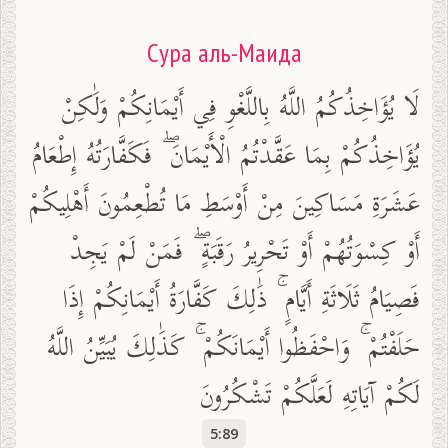
Сура аль-Маида
لَا يُؤَاخِذُكُمُ اللَّهُ بِاللَّغْوِ فِي أَيْمَانِكُمْ وَلَٰكِنْ
يُؤَاخِذُكُمْ بِمَا عَقَّدْتُمُ الْأَيْمَانَ ۖ فَكَفَّارَتُهُ إِطْعَامُ
عَشَرَةِ مَسَاكِينَ مِنْ أَوْسَطِ مَا تُطْعِمُونَ أَهْلِيكُمْ
أَوْ كِسْوَتُهُمْ أَوْ تَحْرِيرُ رَقَبَةٍ ۖ فَمَنْ لَمْ يَجِدْ
فَصِيَامُ ثَلَاثَةِ أَيَّامٍ ۚ ذَٰلِكَ كَفَّارَةُ أَيْمَانِكُمْ إِذَا
حَلَفْتُمْ ۚ وَاحْفَظُوا أَيْمَانَكُمْ ۚ كَذَٰلِكَ يُبَيِّنُ اللَّهُ
لَكُمْ آيَاتِهِ لَعَلَّكُمْ تَشْكُرُونَ
5:89