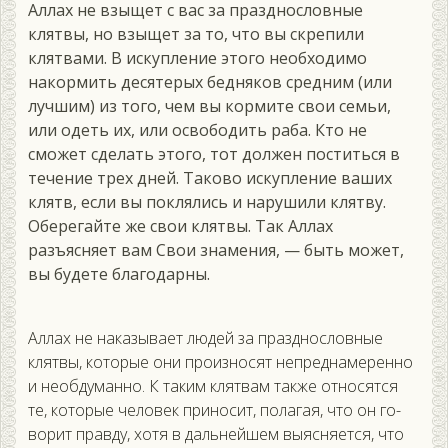
Аллах не взыщет с вас за празднословные
клятвы, но взыщет за то, что вы скрепили
клятвами. В искупление этого необходимо
накормить десятерых бедняков средним (или
лучшим) из того, чем вы кормите свои семьи,
или одеть их, или освободить раба. Кто не
сможет сделать этого, тот должен поститься в
течение трех дней. Таково искупление ваших
клятв, если вы поклялись и нарушили клятву.
Оберегайте же свои клятвы. Так Аллах
разъясняет вам Свои знамения, — быть может,
вы будете благодарны.
Ал­лах не на­казы­ва­ет лю­дей за праз­днос­ловные
клят­вы, ко­торые они про­из­но­сят неп­редна­мерен­но
и не­об­ду­ман­но. К та­ким клят­вам так­же от­но­сят­ся
те, ко­торые че­ловек при­носит, по­лагая, что он го­
ворит прав­ду, хо­тя в даль­ней­шем вы­яс­ня­ет­ся, что