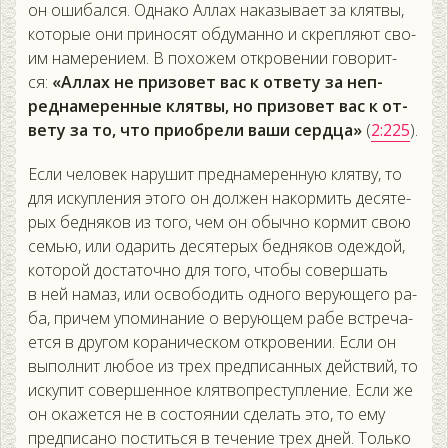
он оши­бал­ся. Од­на­ко Ал­лах на­казы­ва­ет за клят­вы,
ко­торые они при­носят об­ду­ман­но и скреп­ля­ют сво­
им на­мере­ни­ем. В по­хожем от­кро­вении го­ворит­
ся:
«Ал­лах не при­зовет вас к от­ве­ту за неп­
редна­мерен­ные клят­вы, но при­зовет вас к от­
ве­ту за то, что при­об­ре­ли ва­ши сер­дца»
(
2:225
).
Ес­ли че­ловек на­рушит пред­на­мерен­ную клят­ву, то
для ис­купле­ния это­го он дол­жен на­кор­мить де­сяте­
рых бед­ня­ков из то­го, чем он обыч­но кор­мит свою
семью, или ода­рить де­сяте­рых бед­ня­ков одеж­дой,
ко­торой дос­та­точ­но для то­го, что­бы со­вер­шать
в ней на­маз, или ос­во­бодить од­но­го ве­ру­юще­го ра­
ба, при­чем упо­мина­ние о ве­ру­ющем ра­бе встре­ча­
ет­ся в дру­гом ко­рани­чес­ком от­кро­вении. Ес­ли он
вы­пол­нит лю­бое из трех пред­пи­сан­ных дей­ствий, то
ис­ку­пит со­вер­шенное клят­вопрес­тупле­ние. Ес­ли же
он ока­жет­ся не в сос­то­янии сде­лать это, то ему
пред­пи­сано пос­тить­ся в те­чение трех дней. Толь­ко