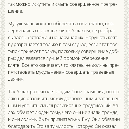
так мож­но ис­ку­пить и смыть со­вер­шенное прег­ре­
шение.
Му­суль­ма­не дол­жны обе­регать свои клят­вы, воз­
держи­ва­ясь от лож­ных клятв Ал­ла­хом, не раз­бра­
сыва­ясь клят­ва­ми и не на­рушая их. На­рушать клят­
ву раз­ре­ша­ет­ся толь­ко в том слу­чае, ес­ли этот пос­
ту­пок при­несет поль­зу, пос­коль­ку со­вер­ше­ние доб­
рых дел яв­ля­ет­ся луч­шей фор­мой сбе­реже­ния
клятв. Все это оз­на­ча­ет, что клят­вы не дол­жны пре­
пятс­тво­вать му­суль­ма­нам со­вер­шать пра­вед­ные
де­яния.
Так Ал­лах разъ­яс­ня­ет лю­дям Свои зна­мения, поз­во­
ля­ющие раз­ли­чить меж­ду доз­во­лен­ным и зап­ре­щен­
ным и у­яс­нить смысл ре­лиги­оз­ных пред­пи­саний. Ал­
лах обу­ча­ет лю­дей то­му, че­го они не зна­ли преж­де,
и они дол­жны быть приз­на­тель­ны Ему. Они обя­заны
бла­года­рить Его за ту ми­лость, ко­торую Он ока­зал