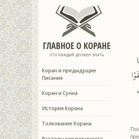
ГЛАВНОЕ О КОРАНЕ
что каждый должен знать
ا
َوْا
Коран и предыдущие
Писания
ُ
Коран и Сунна
История Корана
Толкование Корана
Пос­
пре
Разделы коранического