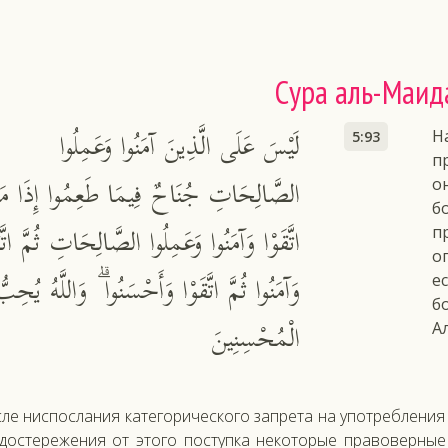
Сура аль-Маид
لَيْسَ عَلَى الَّذِينَ آمَنُوا وَعَمِلُوا
Н
5:93
п
الصَّالِحَاتِ جُنَاحٌ فِيمَا طَعِمُوا إِذَا مَ
о
б
اتَّقَوْا وَآمَنُوا وَعَمِلُوا الصَّالِحَاتِ ثُمَّ اتَّق
п
о
وَآمَنُوا ثُمَّ اتَّقَوْا وَأَحْسَنُوا ۗ وَاللَّهُ يُحِبّ
е
б
الْمُحْسِنِينَ
А
ле нис­посла­ния ка­тего­ричес­ко­го зап­ре­та на упот­ребле­ния
­дос­те­реже­ния от это­го пос­тупка не­кото­рые пра­вовер­ные