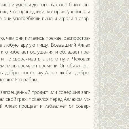
ви­но и умер­ли до то­го, как оно бы­ло зап­
ил, что пра­вед­ни­ки, ко­торые уве­рова­ли
то они упот­ребля­ли ви­но и иг­ра­ли в азар­
а то, чем они пи­тались преж­де, рас­простра­
на лю­бую дру­гую пи­щу, Все­выш­ний Ал­лах
кто из­бе­га­ет ос­лу­шания и об­ла­да­ет пра­
и не сво­рачи­вать с это­го пу­ти. Че­ловек
в нем лишь вре­мя от вре­мени. Он обя­зан ос­
ь доб­ро, пос­коль­ку Ал­лах лю­бит доб­ро­
мога­ют Его ра­бам.
л зап­ре­щен­ный про­дукт или со­вер­шил зап­
л свой грех, по­ка­ял­ся пе­ред Ал­ла­хом, ус­
й Ал­лах про­ща­ет и из­бавля­ет от со­вер­