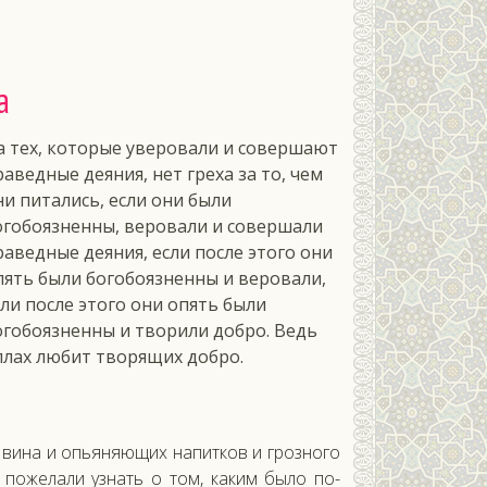
а
а тех, которые уверовали и совершают
раведные деяния, нет греха за то, чем
ни питались, если они были
огобоязненны, веровали и совершали
раведные деяния, если после этого они
пять были богобоязненны и веровали,
сли после этого они опять были
огобоязненны и творили добро. Ведь
ллах любит творящих добро.
 ви­на и опь­яня­ющих на­пит­ков и гроз­но­го
 по­жела­ли уз­нать о том, ка­ким бы­ло по­