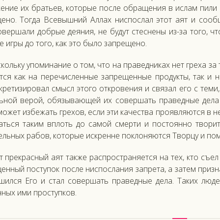
е­ние их брать­ев, ко­торые пос­ле об­ра­щения в ис­лам пи­ли 
щено. Тог­да Все­выш­ний Ал­лах нис­послал этот а­ят и со­об­щ
­вер­ша­ли доб­рые де­яния, не бу­дут стес­не­ны из-за то­го, ч
 иг­ры до то­го, как это бы­ло зап­ре­щено.
коль­ку упо­мина­ние о том, что на пра­вед­ни­ках нет гре­ха з
ет­ся как на пе­речис­ленные зап­ре­щен­ные про­дук­ты, так и 
кре­тизи­ровал смысл это­го от­кро­вения и свя­зал его с те­ми, 
ь­ной ве­рой, обя­зыва­ющей их со­вер­шать пра­вед­ные де­ла 
о­жет из­бе­жать гре­хов, ес­ли эти ка­чес­тва про­яв­ля­ют­ся 
вать­ся та­ким вплоть до са­мой смер­ти и пос­то­ян­но тво­рит
ль­ных ра­бов, ко­торые ис­крен­не пок­ло­ня­ют­ся Твор­цу и по­
 прек­расный а­ят так­же рас­простра­ня­ет­ся на тех, кто съ­е
ен­ный пос­ту­пок пос­ле нис­посла­ния зап­ре­та, а за­тем приз­на
­шил­ся Его и стал со­вер­шать пра­вед­ные де­ла. Та­ких лю­де
ных ими прос­тупков.