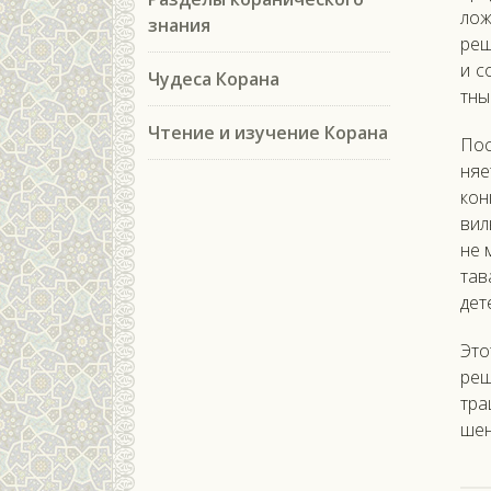
лож
знания
ре­
и со
Чудеса Корана
тные
Чтение и изучение Корана
Пос­
ня­
кон­
вил
не м
та­
дете
Этот
ре­щ
тра
шен