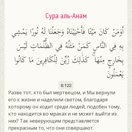
Сура аль-Анам
أَوَمَنْ كَانَ مَيْتًا فَأَحْيَيْنَاهُ وَجَعَلْنَا لَهُ نُورًا يَمْشِي
بِهِ فِي النَّاسِ كَمَنْ مَثَلُهُ فِي الظُّلُمَاتِ لَيْسَ
بِخَارِجٍ مِنْهَا ۚ كَذَٰلِكَ زُيِّنَ لِلْكَافِرِينَ مَا كَانُوا
يَعْمَلُونَ
6:122
Разве тот, кто был мертвецом, и Мы вернули
его к жизни и наделили светом, благодаря
которому он ходит среди людей, подобен тому,
кто находится во мраках и не может выйти из
них? Так неверующим представляется
прекрасным то, что они совершают.