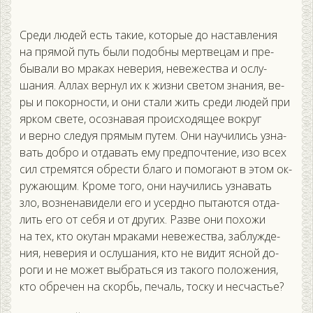
Сре­ди лю­дей есть та­кие, ко­торые до нас­тавле­ния
на пря­мой путь бы­ли по­доб­ны мер­тве­цам и пре­
быва­ли во мра­ках не­верия, не­вежес­тва и ос­лу­
шания. Ал­лах вер­нул их к жиз­ни све­том зна­ния, ве­
ры и по­кор­ности, и они ста­ли жить сре­ди лю­дей при
яр­ком све­те, осоз­на­вая про­ис­хо­дящее вок­руг
и вер­но сле­дуя пря­мым пу­тем. Они на­учи­лись уз­на­
вать доб­ро и от­да­вать ему пред­почте­ние, изо всех
сил стре­мят­ся об­рести бла­го и по­мога­ют в этом ок­
ру­жа­ющим. Кро­ме то­го, они на­учи­лись уз­на­вать
зло, воз­не­нави­дели его и усер­дно пы­та­ют­ся от­да­
лить его от се­бя и от дру­гих. Раз­ве они по­хожи
на тех, кто оку­тан мра­ками не­вежес­тва, заб­лужде­
ния, не­верия и ос­лу­шания, кто не ви­дит яс­ной до­
роги и не мо­жет выб­рать­ся из та­кого по­ложе­ния,
кто об­ре­чен на скорбь, пе­чаль, тос­ку и нес­частье?