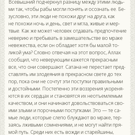
Все­выш­ний под­чер­кнул раз­ни­цу меж­ду эти­ми людь­
ми так, что­бы ра­бы мог­ли по­нять и осоз­нать ее. Бе­
зус­ловно, эти лю­ди не по­хожи друг на дру­га, как
не по­хожи ночь и день, свет и мгла, жи­вые и мер­
твые. Как же мо­жет че­ловек от­да­вать пред­почте­ние
не­верию и пре­бывать в за­меша­тель­стве во мра­ке
не­вежес­тва, ес­ли он об­ла­да­ет хо­тя бы ма­лой то­
ликой ума? Слов­но от­ве­чая на этот воп­рос, Ал­лах
со­об­щил, что не­веру­ющим ка­жет­ся прек­расным
все, что они со­вер­ша­ют. Са­тана не пе­рес­та­ет пред­
став­лять им зло­де­яния в прек­расном све­те до тех
пор, по­ка они не соч­тут эти пос­тупки пра­виль­ны­ми
и дос­той­ны­ми. Пос­те­пен­но эти воз­зре­ния уко­реня­
ют­ся в их сер­дцах и ста­новят­ся их не­отъ­ем­ле­мым
ка­чес­твом, и они на­чина­ют до­воль­ство­вать­ся сво­
ими злы­ми и по­роч­ны­ми пос­тупка­ми. Это — те са­
мые лю­ди, ко­торые сле­по блуж­да­ют во мра­ке, тер­
за­ясь лжи­выми сом­не­ни­ями, и не мо­гут най­ти пря­
мой путь. Сре­ди них есть вож­ди и ста­рей­ши­ны,